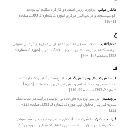
طالقان میانی
برآورد ارزش اقتصادی کارکرد تنظیم آب توسط
اکوسیستم‌های مرتعی البرز مرکزی
[دوره 1، شماره 1، 1393، صفحه
11-16]
ع
عدم ‌قطعیت
صحت سنجی مقادیر دما و بارش مدل‌های گردش عمومی
در ایستگاه‌های کرمانشاه، روانسر و اسلام آباد غرب
[دوره 1، شماره 3،
1393، صفحه 195-206]
ف
فرسایش کناره‌ای و پوشش گیاهی
اثر پوشش گیاهی نگهدارنده بر
ریخت‌سنجی و ریخت‌شناسی بخش شریانی رودخانۀ تالار
[دوره 1،
شماره 2، 1393، صفحه 99-110]
فروندلیچ
بررسی ایزوترم های تعادلی زئولیت و پرلیت در جذب نمک
سدیم کلراید از محلول آبی
[دوره 1، شماره 3، 1393، صفحه 223-
232]
فلزات سنگین
پایش کیفیت آب‌های سطحی و زیرزمینی دشت موئیل
مشکین‌شهر در حین عملیات حفاری چاه‌های اکتشافی عمیق نیروگاه