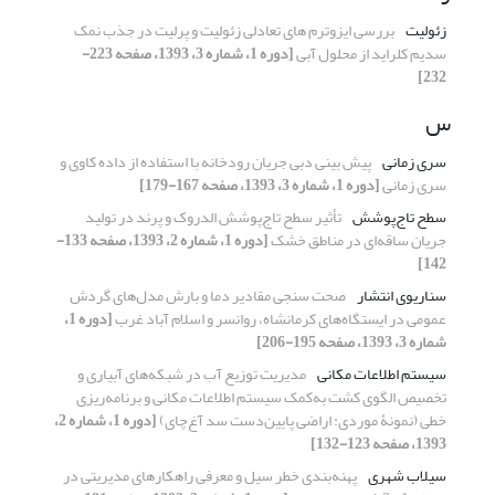
زئولیت
بررسی ایزوترم های تعادلی زئولیت و پرلیت در جذب نمک
سدیم کلراید از محلول آبی
[دوره 1، شماره 3، 1393، صفحه 223-
232]
س
سری زمانی
پیش بینی دبی جریان رودخانه با استفاده از داده کاوی و
سری زمانی
[دوره 1، شماره 3، 1393، صفحه 167-179]
سطح تاج‌پوشش
تأثیر سطح تاج‌پوشش الدروک و پرند در تولید
جریان ساقه‌ای در مناطق خشک
[دوره 1، شماره 2، 1393، صفحه 133-
142]
سناریوی انتشار
صحت سنجی مقادیر دما و بارش مدل‌های گردش
عمومی در ایستگاه‌های کرمانشاه، روانسر و اسلام آباد غرب
[دوره 1،
شماره 3، 1393، صفحه 195-206]
سیستم اطلاعات مکانی
مدیریت توزیع آب در شبکه‌های آبیاری و
تخصیص الگوی کشت به‌کمک سیستم اطلاعات مکانی و برنامه‌ریزی
خطی (نمونۀ موردی: اراضی پایین‌دست سد آغ‌چای)
[دوره 1، شماره 2،
1393، صفحه 123-132]
سیلاب شهری
پهنه‌بندی خطر سیل و معرفی راهکارهای مدیریتی در