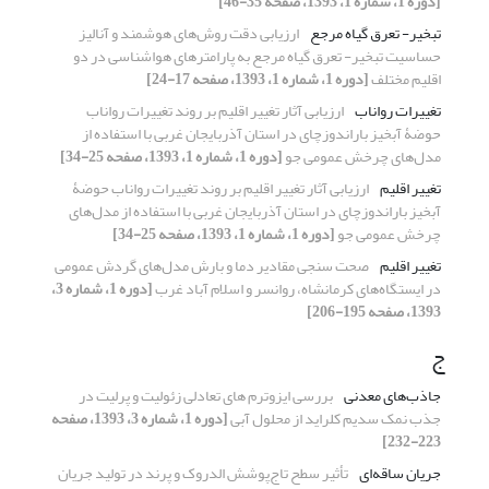
[دوره 1، شماره 1، 1393، صفحه 35-46]
تبخیر- تعرق گیاه مرجع
ارزیابی دقت روش‌های هوشمند و آنالیز
حساسیت تبخیر- تعرق گیاه مرجع به پارامترهای هواشناسی در دو
اقلیم مختلف
[دوره 1، شماره 1، 1393، صفحه 17-24]
تغییرات رواناب
ارزیابی آثار تغییر اقلیم بر روند تغییرات رواناب
حوضۀ آبخیز باراندوزچای در استان آذربایجان غربی با استفاده از
مدل‌های چرخش عمومی جو
[دوره 1، شماره 1، 1393، صفحه 25-34]
تغییر اقلیم
ارزیابی آثار تغییر اقلیم بر روند تغییرات رواناب حوضۀ
آبخیز باراندوزچای در استان آذربایجان غربی با استفاده از مدل‌های
چرخش عمومی جو
[دوره 1، شماره 1، 1393، صفحه 25-34]
تغییر اقلیم
صحت سنجی مقادیر دما و بارش مدل‌های گردش عمومی
در ایستگاه‌های کرمانشاه، روانسر و اسلام آباد غرب
[دوره 1، شماره 3،
1393، صفحه 195-206]
ج
جاذب‌‌های معدنی
بررسی ایزوترم های تعادلی زئولیت و پرلیت در
جذب نمک سدیم کلراید از محلول آبی
[دوره 1، شماره 3، 1393، صفحه
223-232]
جریان ساقه‌ای
تأثیر سطح تاج‌پوشش الدروک و پرند در تولید جریان