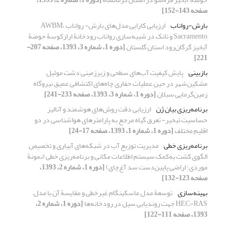
صفحه 143-152]
بارش-رواناب
ارزیابی کارایی مدل‌های بارش- رواناب AWBM،
Sacramento و تانک در شبیه‌سازی رواناب رودخانۀ ارازکوسۀ حوضۀ
آبخیز گرگان‌رود استان گلستان
[دوره 1، شماره 3، 1393، صفحه 207-
221]
بازبینی
پایش کیفیت آب‌های سطحی و زیرزمینی دشت موئیل
مشکین‌شهر در حین عملیات حفاری چاه‌های اکتشافی عمیق نیروگاه
زمین‌گرمایی سبلان
[دوره 1، شماره 3، 1393، صفحه 233-241]
برنامه‌ریزی بیان ژن
ارزیابی دقت روش‌های هوشمند و آنالیز
حساسیت تبخیر- تعرق گیاه مرجع به پارامترهای هواشناسی در دو
اقلیم مختلف
[دوره 1، شماره 1، 1393، صفحه 17-24]
برنامه‌ریزی خطی
مدیریت توزیع آب در شبکه‌های آبیاری و تخصیص
الگوی کشت به‌کمک سیستم اطلاعات مکانی و برنامه‌ریزی خطی (نمونۀ
موردی: اراضی پایین‌دست سد آغ‌چای)
[دوره 1، شماره 2، 1393،
صفحه 123-132]
بهینه‌سازی
توسعۀ مدل ماسکینگام غیرخطی و مقایسۀ آن با مدل
HEC-RAS جهت روندیابی سیل در رودخانه‌ها
[دوره 1، شماره 2،
1393، صفحه 111-122]