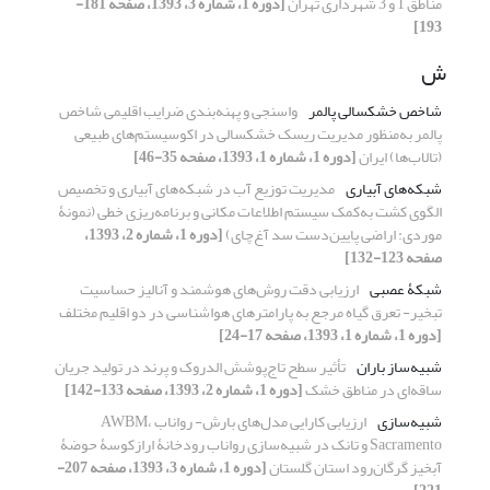
مناطق 1 و 3 شهرداری تهران
[دوره 1، شماره 3، 1393، صفحه 181-
193]
ش
شاخص خشکسالی پالمر
واسنجی و پهنه‌بندی ضرایب اقلیمی شاخص
پالمر به‌منظور مدیریت ریسک خشکسالی در اکوسیستم‌های طبیعی
(تالاب‌ها) ایران
[دوره 1، شماره 1، 1393، صفحه 35-46]
شبکه‌های آبیاری
مدیریت توزیع آب در شبکه‌های آبیاری و تخصیص
الگوی کشت به‌کمک سیستم اطلاعات مکانی و برنامه‌ریزی خطی (نمونۀ
موردی: اراضی پایین‌دست سد آغ‌چای)
[دوره 1، شماره 2، 1393،
صفحه 123-132]
شبکۀ عصبی
ارزیابی دقت روش‌های هوشمند و آنالیز حساسیت
تبخیر- تعرق گیاه مرجع به پارامترهای هواشناسی در دو اقلیم مختلف
[دوره 1، شماره 1، 1393، صفحه 17-24]
شبیه‌ساز باران
تأثیر سطح تاج‌پوشش الدروک و پرند در تولید جریان
ساقه‌ای در مناطق خشک
[دوره 1، شماره 2، 1393، صفحه 133-142]
شبیه‌سازی
ارزیابی کارایی مدل‌های بارش- رواناب AWBM،
Sacramento و تانک در شبیه‌سازی رواناب رودخانۀ ارازکوسۀ حوضۀ
آبخیز گرگان‌رود استان گلستان
[دوره 1، شماره 3، 1393، صفحه 207-