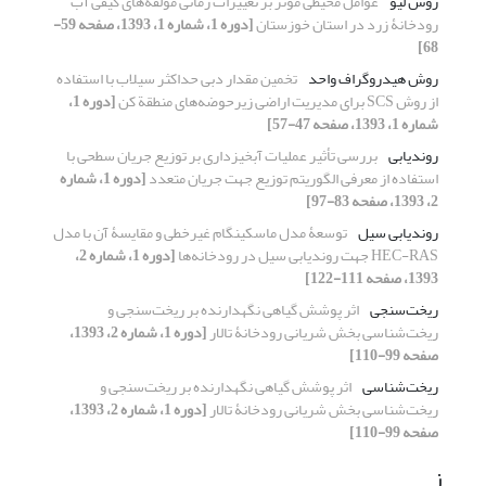
روش لیو
عوامل محیطی مؤثر بر تغییرات زمانی مؤلفه‌های کیفی آب
رودخانۀ زرد در استان خوزستان
[دوره 1، شماره 1، 1393، صفحه 59-
68]
روش هیدروگراف واحد
تخمین مقدار دبی حداکثر سیلاب با استفاده
از روش SCS برای مدیریت اراضی زیرحوضه‌های منطقة کن
[دوره 1،
شماره 1، 1393، صفحه 47-57]
روندیابی
بررسی تأثیر عملیات آبخیزداری بر توزیع جریان سطحی با
استفاده از معرفی الگوریتم توزیع جهت جریان متعدد
[دوره 1، شماره
2، 1393، صفحه 83-97]
روندیابی سیل
توسعۀ مدل ماسکینگام غیرخطی و مقایسۀ آن با مدل
HEC-RAS جهت روندیابی سیل در رودخانه‌ها
[دوره 1، شماره 2،
1393، صفحه 111-122]
ریخت‌سنجی
اثر پوشش گیاهی نگهدارنده بر ریخت‌سنجی و
ریخت‌شناسی بخش شریانی رودخانۀ تالار
[دوره 1، شماره 2، 1393،
صفحه 99-110]
ریخت‌شناسی
اثر پوشش گیاهی نگهدارنده بر ریخت‌سنجی و
ریخت‌شناسی بخش شریانی رودخانۀ تالار
[دوره 1، شماره 2، 1393،
صفحه 99-110]
ز