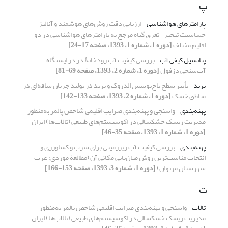
پ
پارامترهای هواشناسی
ارزیابی دقت روش‌های هوشمند و آنالیز
حساسیت تبخیر- تعرق گیاه مرجع به پارامترهای هواشناسی در دو
اقلیم مختلف
[دوره 1، شماره 1، 1393، صفحه 17-24]
پتانسیل کیفی آب
بررسی کیفیت آب رودخانۀ دز در ایستگاه
آب‌سنجی دزفول
[دوره 1، شماره 2، 1393، صفحه 69-81]
پرند
تأثیر سطح تاج‌پوشش الدروک و پرند در تولید جریان ساقه‌ای در
مناطق خشک
[دوره 1، شماره 2، 1393، صفحه 133-142]
پهنه‌بندی
واسنجی و پهنه‌بندی ضرایب اقلیمی شاخص پالمر به‌منظور
مدیریت ریسک خشکسالی در اکوسیستم‌های طبیعی (تالاب‌ها) ایران
[دوره 1، شماره 1، 1393، صفحه 35-46]
پهنه‌بندی
بررسی کیفیت آب زیرزمینی برای شرب و کشاورزی و
انتخاب مناسب‌ترین روش میان‌یابی مکانی آن (مطالعۀ موردی: غرب
شهرستان مریوان)
[دوره 1، شماره 3، 1393، صفحه 153-166]
ت
تالاب
واسنجی و پهنه‌بندی ضرایب اقلیمی شاخص پالمر به‌منظور
مدیریت ریسک خشکسالی در اکوسیستم‌های طبیعی (تالاب‌ها) ایران