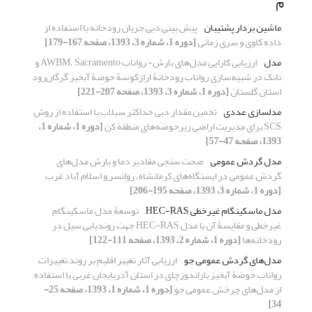
م
ماشین بردار پشتیبان
پیش بینی دبی جریان رودخانه با استفاده از
داده کاوی و سری زمانی
[دوره 1، شماره 3، 1393، صفحه 167-179]
مدل
ارزیابی کارایی مدل‌های بارش- رواناب AWBM، Sacramento و
تانک در شبیه‌سازی رواناب رودخانۀ ارازکوسۀ حوضۀ آبخیز گرگان‌رود
استان گلستان
[دوره 1، شماره 3، 1393، صفحه 207-221]
مدلسازی عددی
تخمین مقدار دبی حداکثر سیلاب با استفاده از روش
SCS برای مدیریت اراضی زیرحوضه‌های منطقة کن
[دوره 1، شماره 1،
1393، صفحه 47-57]
مدل گردش عمومی
صحت سنجی مقادیر دما و بارش مدل‌های
گردش عمومی در ایستگاه‌های کرمانشاه، روانسر و اسلام آباد غرب
[دوره 1، شماره 3، 1393، صفحه 195-206]
مدل ماسکینگام غیرخطی HEC-RAS
توسعۀ مدل ماسکینگام
غیرخطی و مقایسۀ آن با مدل HEC-RAS جهت روندیابی سیل در
رودخانه‌ها
[دوره 1، شماره 2، 1393، صفحه 111-122]
مدل‌های گردش عمومی جو
ارزیابی آثار تغییر اقلیم بر روند تغییرات
رواناب حوضۀ آبخیز باراندوزچای در استان آذربایجان غربی با استفاده
از مدل‌های چرخش عمومی جو
[دوره 1، شماره 1، 1393، صفحه 25-
34]