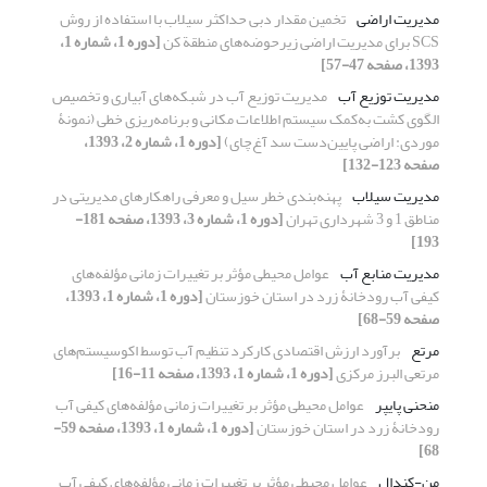
مدیریت اراضی
تخمین مقدار دبی حداکثر سیلاب با استفاده از روش
SCS برای مدیریت اراضی زیرحوضه‌های منطقة کن
[دوره 1، شماره 1،
1393، صفحه 47-57]
مدیریت توزیع آب
مدیریت توزیع آب در شبکه‌های آبیاری و تخصیص
الگوی کشت به‌کمک سیستم اطلاعات مکانی و برنامه‌ریزی خطی (نمونۀ
موردی: اراضی پایین‌دست سد آغ‌چای)
[دوره 1، شماره 2، 1393،
صفحه 123-132]
مدیریت سیلاب
پهنه‌بندی خطر سیل و معرفی راهکارهای مدیریتی در
مناطق 1 و 3 شهرداری تهران
[دوره 1، شماره 3، 1393، صفحه 181-
193]
مدیریت منابع آب
عوامل محیطی مؤثر بر تغییرات زمانی مؤلفه‌های
کیفی آب رودخانۀ زرد در استان خوزستان
[دوره 1، شماره 1، 1393،
صفحه 59-68]
مرتع
برآورد ارزش اقتصادی کارکرد تنظیم آب توسط اکوسیستم‌های
مرتعی البرز مرکزی
[دوره 1، شماره 1، 1393، صفحه 11-16]
منحنی پایپر
عوامل محیطی مؤثر بر تغییرات زمانی مؤلفه‌های کیفی آب
رودخانۀ زرد در استان خوزستان
[دوره 1، شماره 1، 1393، صفحه 59-
68]
من-کندال
عوامل محیطی مؤثر بر تغییرات زمانی مؤلفه‌های کیفی آب