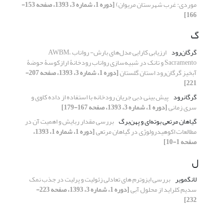
موردی: غرب شهرستان مریوان)
[دوره 1، شماره 3، 1393، صفحه 153-
166]
گ
گرگان‌رود
ارزیابی کارایی مدل‌های بارش- رواناب AWBM،
Sacramento و تانک در شبیه‌سازی رواناب رودخانۀ ارازکوسۀ حوضۀ
آبخیز گرگان‌رود استان گلستان
[دوره 1، شماره 3، 1393، صفحه 207-
221]
گرگانرود
پیش بینی دبی جریان رودخانه با استفاده از داده کاوی و
سری زمانی
[دوره 1، شماره 3، 1393، صفحه 167-179]
گیاهان مرتعی بوته‌ای و پهن‌برگ
بررسی مقدار ربایش و اهمیت آن در
مطالعات اکوهیدرولوژی در گیاهان مرتعی
[دوره 1، شماره 1، 1393،
صفحه 1-10]
ل
لانگمویر
بررسی ایزوترم های تعادلی زئولیت و پرلیت در جذب نمک
سدیم کلراید از محلول آبی
[دوره 1، شماره 3، 1393، صفحه 223-
232]