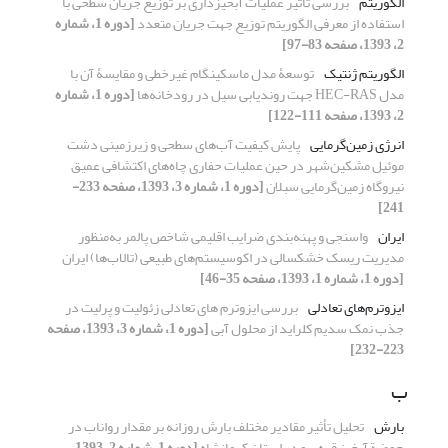
الگوریتم
بررسی تأثیر عملیات آبخیزداری بر توزیع جریان سطحی با
استفاده از معرفی الگوریتم توزیع جهت جریان متعدد
[دوره 1، شماره
2، 1393، صفحه 83-97]
الگوریتم ژنتیک
توسعۀ مدل ماسکینگام غیرخطی و مقایسۀ آن با
مدل HEC-RAS جهت روندیابی سیل در رودخانه‌ها
[دوره 1، شماره
2، 1393، صفحه 111-122]
انرژی زمین‌گرمایی
پایش کیفیت آب‌های سطحی و زیرزمینی دشت
موئیل مشکین‌شهر در حین عملیات حفاری چاه‌های اکتشافی عمیق
نیروگاه زمین‌گرمایی سبلان
[دوره 1، شماره 3، 1393، صفحه 233-
241]
ایران
واسنجی و پهنه‌بندی ضرایب اقلیمی شاخص پالمر به‌منظور
مدیریت ریسک خشکسالی در اکوسیستم‌های طبیعی (تالاب‌ها) ایران
[دوره 1، شماره 1، 1393، صفحه 35-46]
ایزوترم‌های تعادلی
بررسی ایزوترم های تعادلی زئولیت و پرلیت در
جذب نمک سدیم کلراید از محلول آبی
[دوره 1، شماره 3، 1393، صفحه
223-232]
ب
بارش
تحلیل تأثیر مقادیر مختلف بارش روزانه بر مقدار رواناب در
حوضة آبخیز قره‌سو در استان کرمانشاه
[دوره 1، شماره 2، 1393،