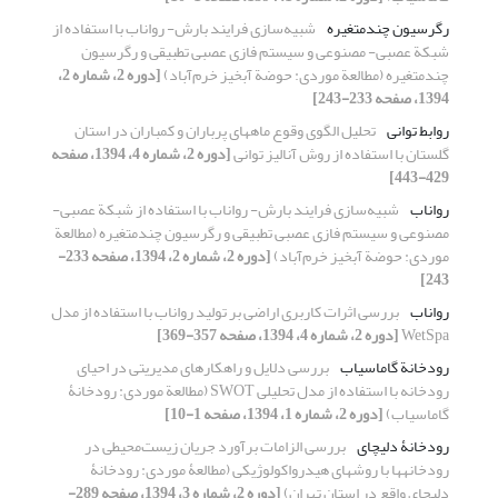
رگرسیون چندمتغیره
شبیه‌سازی فرایند بارش- رواناب با استفاده از
شبکة عصبی- مصنوعی و سیستم فازی عصبی تطبیقی و رگرسیون
چندمتغیره (مطالعة موردی: حوضة آبخیز خرم‌آباد)
[دوره 2، شماره 2،
1394، صفحه 233-243]
روابط توانی‌
تحلیل الگوی وقوع ماه‏های پرباران و کم‏باران در استان
گلستان با استفاده از روش آنالیز توانی
[دوره 2، شماره 4، 1394، صفحه
429-443]
رواناب
شبیه‌سازی فرایند بارش- رواناب با استفاده از شبکة عصبی-
مصنوعی و سیستم فازی عصبی تطبیقی و رگرسیون چندمتغیره (مطالعة
موردی: حوضة آبخیز خرم‌آباد)
[دوره 2، شماره 2، 1394، صفحه 233-
243]
رواناب
بررسی اثرات کاربری اراضی بر تولید رواناب با استفاده از مدل
WetSpa
[دوره 2، شماره 4، 1394، صفحه 357-369]
رودخانة‌ گاماسیاب
بررسی دلایل و راهکارهای مدیریتی در احیای
رودخانه با استفاده از مدل تحلیلی SWOT (مطالعة موردی: رودخانۀ
گاماسیاب)
[دوره 2، شماره 1، 1394، صفحه 1-10]
رودخانۀ دلیچای
بررسی الزامات برآورد جریان زیست‌محیطی در
رودخانه‏ها با روش‏های هیدرواکولوژیکی (مطالعۀ موردی: رودخانۀ
دلیچای واقع در استان تهران)
[دوره 2، شماره 3، 1394، صفحه 289-