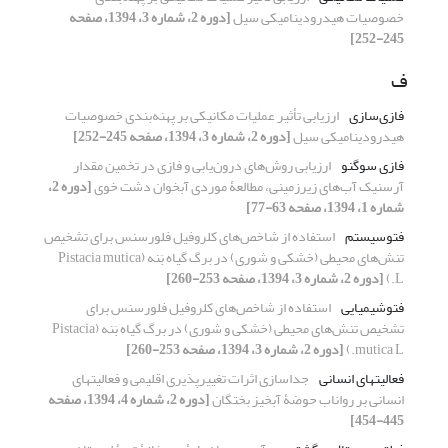
خصوصیات هیدرودینامیکی سیل
[دوره 2، شماره 3، 1394، صفحه
245-252]
ف
فازی‌سازی‌
ارزیابی تأثیر عملیات مکانیکی بر پهنه‌بندی خصوصیات
هیدرودینامیکی سیل
[دوره 2، شماره 3، 1394، صفحه 245-252]
فازی سوگنو
ارزیابی روش‌های درون‌یابی و فازی در تخمین مقدار
آرسنیک آب‌های زیرزمینی، مطالعۀ موردی آبخوان دشت خوی
[دوره 2،
شماره 1، 1394، صفحه 63-77]
فتوسیستم
استفاده از شاخص‌های کلروفیل فلورسنس برای تشخیص
تنش‌های محیطی (خشکی و شوری) در برگ گیاه بَنه (Pistacia mutica
L.)
[دوره 2، شماره 3، 1394، صفحه 253-260]
فتوشیمیایی‌
استفاده از شاخص‌های کلروفیل فلورسنس برای
تشخیص تنش‌های محیطی (خشکی و شوری) در برگ گیاه بَنه (Pistacia
mutica L.)
[دوره 2، شماره 3، 1394، صفحه 253-260]
فعالیت‏های انسانی
جدا‏سازی اثرات تغییر‌پذیری اقلیمی و فعالیت‏‏های
انسانی بر رواناب حوضۀ آبخیز بختگان
[دوره 2، شماره 4، 1394، صفحه
445-454]