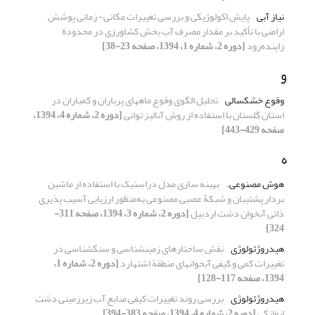
نیاز آبی
پایش اکولوژیکی و بررسی تغییرات مکانی- زمانی پوشش
اراضی با تأکید بر مقدار مصرف آب بخش کشاورزی در محدودة
زاینده‌رود
[دوره 2، شماره 1، 1394، صفحه 23-38]
و
وقوع خشکسالی
تحلیل الگوی وقوع ماه‏های پرباران و کم‏باران در
استان گلستان با استفاده از روش آنالیز توانی
[دوره 2، شماره 4، 1394،
صفحه 429-443]
ه
هوش مصنوعی.‌
بهینه‏ سازی مدل دراستیک با استفاده از ماشین
بردار پشتیبان و شبکۀ عصبی مصنوعی به‌منظور ارزیابی آسیب ‏پذیری
ذاتی آبخوان دشت اردبیل
[دوره 2، شماره 3، 1394، صفحه 311-
324]
هیدروژئولوژی
نقش ساختارهای زمینشناسی و سنگشناسی در
تغییرات کمی و کیفی آبخوانهای منطقة اشتهارد
[دوره 2، شماره 1،
1394، صفحه 117-128]
هیدروژئولوژی
بررسی روند تغییرات کیفی منابع آب زیر‌زمینی دشت
ایوانکی
[دوره 2، شماره 4، 1394، صفحه 383-394]