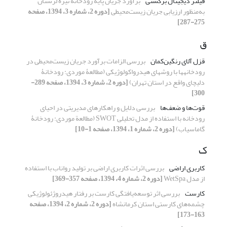
فیلتر دیجیتال برگشتی
برآورد جریان پایۀ رودخانۀ تیرۀ لرستان
به‌منظور ارزیابی جریان زیست‌محیطی
[دوره 2، شماره 3، 1394، صفحه
275-287]
ق
قزل ‏آلای رنگین‌کمان
بررسی الزامات برآورد جریان زیست‌محیطی در
رودخانه‏ها با روش‏های هیدرواکولوژیکی (مطالعۀ موردی: رودخانۀ
دلیچای واقع در استان تهران)
[دوره 2، شماره 3، 1394، صفحه 289-
300]
قوت‌ها و ضعف‌ها
بررسی دلایل و راهکارهای مدیریتی در احیای
رودخانه با استفاده از مدل تحلیلی SWOT (مطالعة موردی: رودخانۀ
گاماسیاب)
[دوره 2، شماره 1، 1394، صفحه 1-10]
ک
کاربری اراضی
بررسی اثرات کاربری اراضی بر تولید رواناب با استفاده
از مدل WetSpa
[دوره 2، شماره 4، 1394، صفحه 357-369]
کارست
بررسی اثر توسعه‌یافتگی کارست بر رفتار هیدروژئولوژیکی
چشمه‌های کارستی استان کرمانشاه
[دوره 2، شماره 2، 1394، صفحه
163-173]