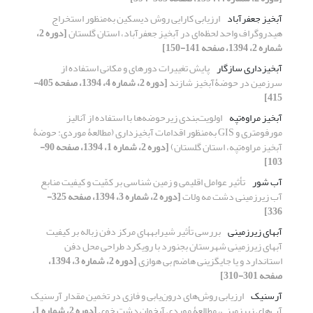
آبخیز جعفرآباد
ارزیابی کارایی روش دیسکین به‌منظور استخراج
هیدروگراف واحد لحظه‌ای در آبخیز جعفرآباد، استان گلستان
[دوره 2،
شماره 2، 1394، صفحه 141-150]
آبخیزداری سازگار
پایش تغییرات دوره‏ای و مکانی استفاده از
سرزمین در حوضۀآبخیز شازند
[دوره 2، شماره 4، 1394، صفحه 405-
415]
آبخیز مراوه‌تپه
اولویت‌بندی زیرحوضه‌ها با استفاده از آنالیز
مورفومتری و GIS به‌منظور اقدامات آبخیزداری (مطالعۀ موردی: حوضۀ
آبخیز مراوه‌تپه، استان گلستان)
[دوره 2، شماره 1، 1394، صفحه 90-
103]
آب شور
تأثیر عوامل اقلیمی و زمین‏ شناسی بر کمّیت و کیفیت منابع
آب زیرزمینی دشت مه‏ ولات
[دوره 2، شماره 3، 1394، صفحه 325-
336]
آب‏های زیرزمینی‌‌
بررسی تأثیر شیرابه‏های مرکز دفن زباله بر کیفیت
آب‏های زیرزمینی شهرستان بجنورد با رویکرد طراحی محل دفن
استاندارد و یا جایگزینی هاضم بی‏ هوازی
[دوره 2، شماره 3، 1394،
صفحه 301-310]
آرسنیک
ارزیابی روش‌های درون‌یابی و فازی در تخمین مقدار آرسنیک
آب‌های زیرزمینی، مطالعۀ موردی آبخوان دشت خوی
[دوره 2، شماره 1،