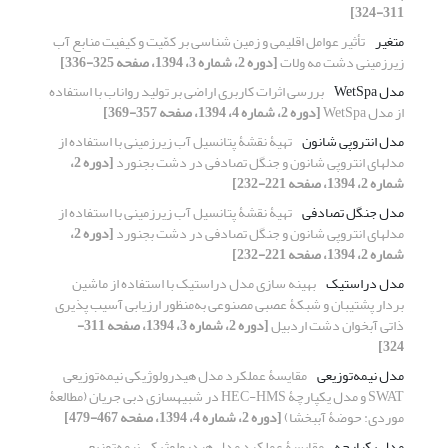
311-324]
متغیر‌
تأثیر عوامل اقلیمی و زمین‏ شناسی بر کمّیت و کیفیت منابع آب
زیرزمینی دشت مه‏ ولات
[دوره 2، شماره 3، 1394، صفحه 325-336]
مدل WetSpa
بررسی اثرات کاربری اراضی بر تولید رواناب با استفاده
از مدل WetSpa
[دوره 2، شماره 4، 1394، صفحه 357-369]
مدل انتروپی شانون
تهیۀ نقشۀ پتانسیل آب زیرزمینی با استفاده از
مدل‎های انتروپی شانون و جنگل تصادفی در دشت بجنورد
[دوره 2،
شماره 2، 1394، صفحه 221-232]
مدل جنگل تصادفی
تهیۀ نقشۀ پتانسیل آب زیرزمینی با استفاده از
مدل‎های انتروپی شانون و جنگل تصادفی در دشت بجنورد
[دوره 2،
شماره 2، 1394، صفحه 221-232]
مدل دراستیک
بهینه‏ سازی مدل دراستیک با استفاده از ماشین
بردار پشتیبان و شبکۀ عصبی مصنوعی به‌منظور ارزیابی آسیب ‏پذیری
ذاتی آبخوان دشت اردبیل
[دوره 2، شماره 3، 1394، صفحه 311-
324]
مدل نیمه‌توزیعی
مقایسۀ عملکرد مدل هیدرولوژیکی نیمه‌توزیعی
SWAT و مدل یکپارچۀ HEC-HMS در شبیه‏سازی دبی جریان (مطالعۀ
موردی: حوضۀ آب‏بخشا)
[دوره 2، شماره 4، 1394، صفحه 467-479]
مدل یکپارچه
مقایسۀ عملکرد مدل هیدرولوژیکی نیمه‌توزیعی