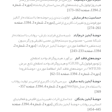
هیدروژئولوژیکی چشمه‌های کارستی استان کرمانشاه
[دوره 2، شماره
2، 1394، صفحه 163-173]
حساسیت به فرسایش
اولویت‏ بندی زیرحوضه‏ ها با استفاده از آنالیز
مورفومتری و تغییرات کاربری اراضی
[دوره 2، شماره 3، 1394، صفحه
261-274]
حوضة آبخیز خرم‌آباد
شبیه‌سازی فرایند بارش- رواناب با استفاده از
شبکة عصبی- مصنوعی و سیستم فازی عصبی تطبیقی و رگرسیون
چندمتغیره (مطالعة موردی: حوضة آبخیز خرم‌آباد)
[دوره 2، شماره 2،
1394، صفحه 233-243]
حوضه‌های فاقد آمار
برآورد هیدروگراف واحد لحظه‌ای
ژئومورفولوژیکی (GIUH) و هیدروگراف واحد لحظه‌ای تابع عرض
(WFIUH) در حوضه‌های فاقد آمار (مطالعۀ موردی: حوضۀ قروه)
[دوره 2، شماره 1، 1394، صفحه 51-62]
حوضۀ آبخیز باغه‏ سالیان‌
بررسی اثرات کاربری اراضی بر تولید رواناب
با استفاده از مدل WetSpa
[دوره 2، شماره 4، 1394، صفحه 357-
369]
حوضۀ آبخیز ‏بختگان
جدا‏سازی اثرات تغییر‌پذیری اقلیمی و فعالیت‏‏های
انسانی بر رواناب حوضۀ آبخیز بختگان
[دوره 2، شماره 4، 1394، صفحه
445-454]