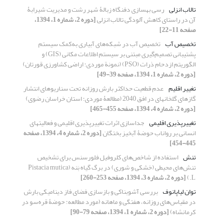
تالاب انزلی
رسی بهسازی دفنگاه زبالۀ شهر رشت و مدیریت شیرابۀ
آن در راستای کاهش آلودگی تالاب انزلی
[دوره 2، شماره 1، 1394،
صفحه 11-22]
تخصیص آب
تخصیص آب در شبکه‌های آبیاری به‌کمک سیستم
پشتیبانی تصمیم‌گیری مبتنی بر سیستم اطلاعات مکانی (GIS) و
الگوریتم ازدحام ذرات (PSO) (نمونة موردی: اراضی کشاورزی قورتان)
[دوره 2، شماره 1، 1394، صفحه 39-49]
تغییر اقلیم
عدم قطعیت حداکثر بارش روزانه تحت سناریوهای انتشار
گازهای گلخانه‏ای در افق 2040 (مطالعۀ موردی: استان خراسان رضوی)
[دوره 2، شماره 4، 1394، صفحه 455-465]
تغییر‌پذیری اقلیمی
جدا‏سازی اثرات تغییر‌پذیری اقلیمی و فعالیت‏‏های
انسانی بر رواناب حوضۀ آبخیز بختگان
[دوره 2، شماره 4، 1394، صفحه
445-454]
تنش
استفاده از شاخص‌های کلروفیل فلورسنس برای تشخیص
تنش‌های محیطی (خشکی و شوری) در برگ گیاه بَنه (Pistacia mutica
L.)
[دوره 2، شماره 3، 1394، صفحه 253-260]
توان لیاپانوف
بررسی آشوبناکی و بازسازی فضای فاز دینامیکی بارش
در مقیاس‌های روزانه، هفتگی و ماهانه (مورد مطالعه: حوضۀ قره‌سو در
کرمانشاه)
[دوره 2، شماره 1، 1394، صفحه 79-90]