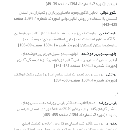
قورتان)
[دوره 2، شماره 1، 1394، صفحه 39-49]
الگوی توالی
تحلیل الگوی وقوع ماه‏های پرباران و کم‏باران در استان
گلستان با استفاده از روش آنالیز توانی
[دوره 2، شماره 4، 1394، صفحه
429-443]
اولویت‌بندی
اولویت‌بندی زیرحوضه‌ها با استفاده از آنالیز مورفومتری
و GIS به‌منظور اقدامات آبخیزداری (مطالعۀ موردی: حوضۀ آبخیز
مراوه‌تپه، استان گلستان)
[دوره 2، شماره 1، 1394، صفحه 90-103]
اولویت‌بندی زیرحوضه‌ها
اولویت‌بندی سیل‌خیزی زیرحوضه‌های
آبخیز استان گلستان براساس آنالیز مورفومتریک و همبستگی آماری
[دوره 2، شماره 2، 1394، صفحه 151-161]
ایوانکی
بررسی روند تغییرات کیفی منابع آب زیر‌زمینی دشت ایوانکی
[دوره 2، شماره 4، 1394، صفحه 383-394]
ب
بارش روزانه
عدم قطعیت حداکثر بارش روزانه تحت سناریوهای
انتشار گازهای گلخانه‏ای در افق 2040 (مطالعۀ موردی: استان خراسان
رضوی)
[دوره 2، شماره 4، 1394، صفحه 455-465]
بجنورد‌
بررسی تأثیر شیرابه‏های مرکز دفن زباله بر کیفیت آب‏های
زیرزمینی شهرستان بجنورد با رویکرد طراحی محل دفن استاندارد و یا