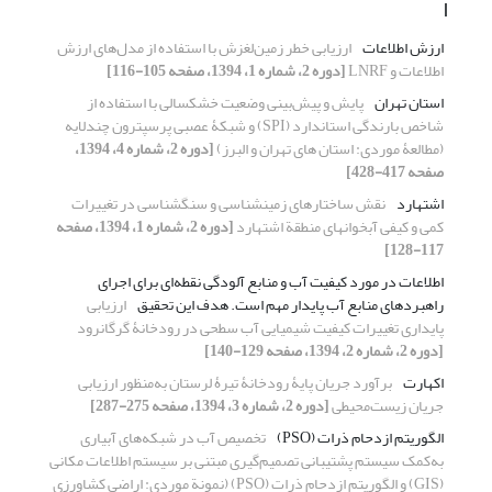
ا
ارزش اطلاعات
ارزیابی خطر زمین‌لغزش با استفاده از مدل‌های ارزش
اطلاعات و LNRF
[دوره 2، شماره 1، 1394، صفحه 105-116]
استان تهران
پایش و پیش‌‏بینی وضعیت خشکسالی با استفاده از
شاخص بارندگی استاندارد (SPI) و شبکۀ عصبی پرسپترون چندلایه
(مطالعۀ موردی: استان‏ های تهران و البرز)
[دوره 2، شماره 4، 1394،
صفحه 417-428]
اشتهارد‌
نقش ساختارهای زمینشناسی و سنگشناسی در تغییرات
کمی و کیفی آبخوانهای منطقة اشتهارد
[دوره 2، شماره 1، 1394، صفحه
117-128]
اطلاعات در مورد کیفیت آب و منابع آلودگی نقطه‌ای برای اجرای
راهبردهای منابع آب پایدار مهم است. هدف این تحقیق
ارزیابی
پایداری تغییرات کیفیت شیمیایی آب سطحی در رودخانۀ گرگانرود
[دوره 2، شماره 2، 1394، صفحه 129-140]
اکهارت
برآورد جریان پایۀ رودخانۀ تیرۀ لرستان به‌منظور ارزیابی
جریان زیست‌محیطی
[دوره 2، شماره 3، 1394، صفحه 275-287]
الگوریتم ازدحام ذرات (PSO)
تخصیص آب در شبکه‌های آبیاری
به‌کمک سیستم پشتیبانی تصمیم‌گیری مبتنی بر سیستم اطلاعات مکانی
(GIS) و الگوریتم ازدحام ذرات (PSO) (نمونة موردی: اراضی کشاورزی