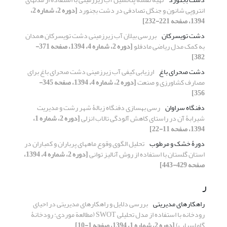
انتروپی شانون و جنگل تصادفی در دشت بجنورد
[دوره 2، شماره 2،
1394، صفحه 221-232]
دشت تویسرکان‌
بررسی بیلان آب زیرزمینی دشت تویسرکان همدان
به کمک مدل ریاضی مادفلو
[دوره 2، شماره 4، 1394، صفحه 371-
382]
دشت صحرای باغ‌
ارزیابی کیفی آب زیرزمینی دشت صحرای باغ برای
مصارف کشاورزی و صنعت
[دوره 2، شماره 4، 1394، صفحه 345-
356]
دفنگاه سراوان
رسی بهسازی دفنگاه زبالۀ شهر رشت و مدیریت
شیرابۀ آن در راستای کاهش آلودگی تالاب انزلی
[دوره 2، شماره 1،
1394، صفحه 11-22]
دورۀ خشک و مرطوب
تحلیل الگوی وقوع ماه‏های پرباران و کم‏باران در
استان گلستان با استفاده از روش آنالیز توانی
[دوره 2، شماره 4، 1394،
صفحه 429-443]
ر
راهکارهای مدیریتی
بررسی دلایل و راهکارهای مدیریتی در احیای
رودخانه با استفاده از مدل تحلیلی SWOT (مطالعة موردی: رودخانۀ
گاماسیاب)
[دوره 2، شماره 1، 1394، صفحه 1-10]