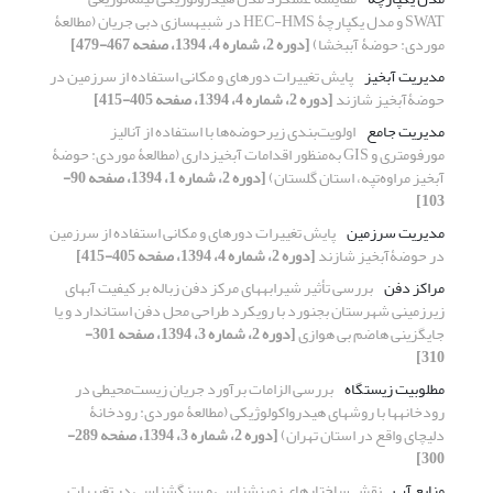
SWAT و مدل یکپارچۀ HEC-HMS در شبیه‏سازی دبی جریان (مطالعۀ
موردی: حوضۀ آب‏بخشا)
[دوره 2، شماره 4، 1394، صفحه 467-479]
مدیریت آبخیز
پایش تغییرات دوره‏ای و مکانی استفاده از سرزمین در
حوضۀآبخیز شازند
[دوره 2، شماره 4، 1394، صفحه 405-415]
مدیریت جامع
اولویت‌بندی زیرحوضه‌ها با استفاده از آنالیز
مورفومتری و GIS به‌منظور اقدامات آبخیزداری (مطالعۀ موردی: حوضۀ
آبخیز مراوه‌تپه، استان گلستان)
[دوره 2، شماره 1، 1394، صفحه 90-
103]
مدیریت سرزمین
پایش تغییرات دوره‏ای و مکانی استفاده از سرزمین
در حوضۀآبخیز شازند
[دوره 2، شماره 4، 1394، صفحه 405-415]
مراکز دفن
بررسی تأثیر شیرابه‏های مرکز دفن زباله بر کیفیت آب‏های
زیرزمینی شهرستان بجنورد با رویکرد طراحی محل دفن استاندارد و یا
جایگزینی هاضم بی‏ هوازی
[دوره 2، شماره 3، 1394، صفحه 301-
310]
مطلوبیت زیستگاه
بررسی الزامات برآورد جریان زیست‌محیطی در
رودخانه‏ها با روش‏های هیدرواکولوژیکی (مطالعۀ موردی: رودخانۀ
دلیچای واقع در استان تهران)
[دوره 2، شماره 3، 1394، صفحه 289-
300]
منابع آب‌
نقش ساختارهای زمینشناسی و سنگشناسی در تغییرات