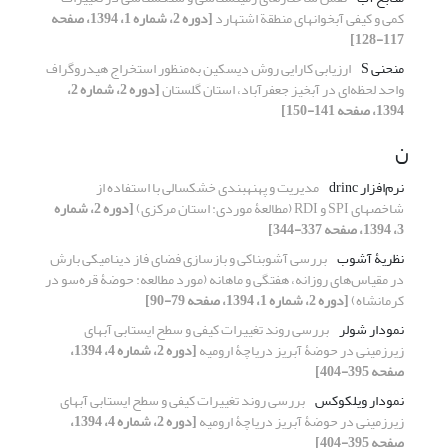
کمی و کیفی آبخوانهای منطقة اشتهارد
[دوره 2، شماره 1، 1394، صفحه
117-128]
منحنی S
ارزیابی کارایی روش دیسکین به‌منظور استخراج هیدروگراف
واحد لحظه‌ای در آبخیز جعفرآباد، استان گلستان
[دوره 2، شماره 2،
1394، صفحه 141-150]
ن
نرم‌افزار drinc
مدیریت و پهنه‏بندی خشکسالی با استفاده از
شاخص‏های SPI و RDI (مطالعۀ موردی: استان مرکزی)
[دوره 2، شماره
3، 1394، صفحه 337-344]
نظریۀ آشوب
بررسی آشوبناکی و بازسازی فضای فاز دینامیکی بارش
در مقیاس‌های روزانه، هفتگی و ماهانه (مورد مطالعه: حوضۀ قره‌سو در
کرمانشاه)
[دوره 2، شماره 1، 1394، صفحه 79-90]
نمودار شولر
بررسی روند تغییرات کیفی و سطح ایستابی آب‏های
زیرزمینی در حوضۀ آبریز دریاچۀ ارومیه
[دوره 2، شماره 4، 1394،
صفحه 395-404]
نمودار ویلکوکس
بررسی روند تغییرات کیفی و سطح ایستابی آب‏های
زیرزمینی در حوضۀ آبریز دریاچۀ ارومیه
[دوره 2، شماره 4، 1394،
صفحه 395-404]