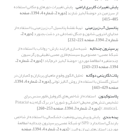
پایش تغییرات کاربری اراضی
پایش تغییرات دوره‏ای و مکانی استفاده
از سرزمین در حوضۀآبخیز شازند
[دوره 2، شماره 4، 1394، صفحه
405-415]
پتانسیل آب زیرزمینی
تهیۀ نقشۀ پتانسیل آب زیرزمینی با استفاده از
مدل‎های انتروپی شانون و جنگل تصادفی در دشت بجنورد
[دوره 2،
شماره 2، 1394، صفحه 221-232]
پرسپترون چندلایه
شبیه‌سازی فرایند بارش- رواناب با استفاده از
شبکة عصبی- مصنوعی و سیستم فازی عصبی تطبیقی و رگرسیون
چندمتغیره (مطالعة موردی: حوضة آبخیز خرم‌آباد)
[دوره 2، شماره 2،
1394، صفحه 233-243]
پلات لگاریتمی دوگانه‌
تحلیل الگوی وقوع ماه‏های پرباران و کم‏باران در
استان گلستان با استفاده از روش آنالیز توانی
[دوره 2، شماره 4، 1394،
صفحه 429-443]
پلاستوکینون
استفاده از شاخص‌های کلروفیل فلورسنس برای
تشخیص تنش‌های محیطی (خشکی و شوری) در برگ گیاه بَنه (Pistacia
mutica L.)
[دوره 2، شماره 3، 1394، صفحه 253-260]
پهنه ‏بندی
پایش و پیش‌‏بینی وضعیت خشکسالی با استفاده از شاخص
بارندگی استاندارد (SPI) و شبکۀ عصبی پرسپترون چندلایه (مطالعۀ
موردی: استان‏ های تهران و البرز)
[دوره 2، شماره 4، 1394، صفحه