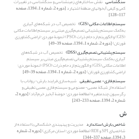
سنگشناسی
نقش ساختارهای زمینشناسی و سنگشناسی در تغییرات
کمی و کیفی آبخوانهای منطقة اشتهارد
[دوره 2، شماره 1، 1394، صفحه
117-128]
سیستم اطلاعات مکانی (GIS)
تخصیص آب در شبکه‌های آبیاری
به‌کمک سیستم پشتیبانی تصمیم‌گیری مبتنی بر سیستم اطلاعات مکانی
(GIS) و الگوریتم ازدحام ذرات (PSO) (نمونة موردی: اراضی کشاورزی
قورتان)
[دوره 2، شماره 1، 1394، صفحه 39-49]
سیستم پشتیبانی تصمیم‌گیری (DSS)
تخصیص آب در شبکه‌های
آبیاری به‌کمک سیستم پشتیبانی تصمیم‌گیری مبتنی بر سیستم
اطلاعات مکانی (GIS) و الگوریتم ازدحام ذرات (PSO) (نمونة موردی:
اراضی کشاورزی قورتان)
[دوره 2، شماره 1، 1394، صفحه 39-49]
سیستم فازی- عصبی تطبیقی
شبیه‌سازی فرایند بارش- رواناب با
استفاده از شبکة عصبی- مصنوعی و سیستم فازی عصبی تطبیقی و
رگرسیون چندمتغیره (مطالعة موردی: حوضة آبخیز خرم‌آباد)
[دوره 2،
شماره 2، 1394، صفحه 233-243]
ش
شاخص بارش استاندارد‏
مدیریت و پهنه‏بندی خشکسالی با استفاده از
شاخص‏های SPI و RDI (مطالعۀ موردی: استان مرکزی)
[دوره 2، شماره
3، 1394، صفحه 337-344]