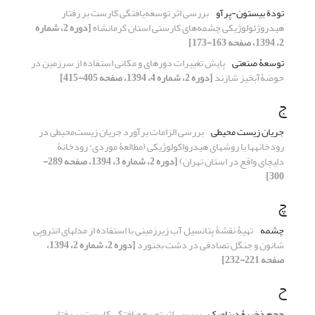
تودة بیستون-پرآو
بررسی اثر توسعه‌یافتگی کارست بر رفتار
هیدروژئولوژیکی چشمه‌های کارستی استان کرمانشاه
[دوره 2، شماره
2، 1394، صفحه 163-173]
توسعۀ صنعتی
پایش تغییرات دوره‏ای و مکانی استفاده از سرزمین در
حوضۀآبخیز شازند
[دوره 2، شماره 4، 1394، صفحه 405-415]
ج
جریان زیست‏ محیطی
بررسی الزامات برآورد جریان زیست‌محیطی در
رودخانه‏ها با روش‏های هیدرواکولوژیکی (مطالعۀ موردی: رودخانۀ
دلیچای واقع در استان تهران)
[دوره 2، شماره 3، 1394، صفحه 289-
300]
چ
چشمه
تهیۀ نقشۀ پتانسیل آب زیرزمینی با استفاده از مدل‎های انتروپی
شانون و جنگل تصادفی در دشت بجنورد
[دوره 2، شماره 2، 1394،
صفحه 221-232]
ح
حجم ذخیرۀ دینامیک
بررسی اثر توسعه‌یافتگی کارست بر رفتار