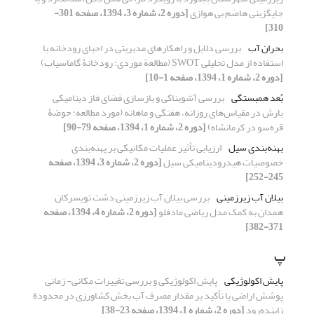
جایگزینی هاضم بی‏ هوازی
[دوره 2، شماره 3، 1394، صفحه 301-
310]
بحران آب
بررسی دلایل و راهکارهای مدیریتی در احیای رودخانه با
استفاده از مدل تحلیلی SWOT (مطالعة موردی: رودخانۀ گاماسیاب)
[دوره 2، شماره 1، 1394، صفحه 1-10]
بُعد همبستگی
بررسی آشوبناکی و بازسازی فضای فاز دینامیکی
بارش در مقیاس‌های روزانه، هفتگی و ماهانه (مورد مطالعه: حوضۀ
قره‌سو در کرمانشاه)
[دوره 2، شماره 1، 1394، صفحه 79-90]
بهنه‌بندی سیل‌
ارزیابی تأثیر عملیات مکانیکی بر پهنه‌بندی
خصوصیات هیدرودینامیکی سیل
[دوره 2، شماره 3، 1394، صفحه
245-252]
بیلان آب زیرزمینی
بررسی بیلان آب زیرزمینی دشت تویسرکان
همدان به کمک مدل ریاضی مادفلو
[دوره 2، شماره 4، 1394، صفحه
371-382]
پ
پایش اکولوژیکی
پایش اکولوژیکی و بررسی تغییرات مکانی- زمانی
پوشش اراضی با تأکید بر مقدار مصرف آب بخش کشاورزی در محدودة
زاینده‌رود
[دوره 2، شماره 1، 1394، صفحه 23-38]