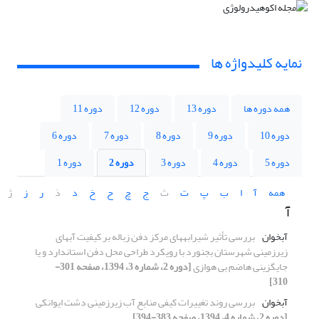
نمایه کلیدواژه ها
همه دوره ها
دوره 13
دوره 12
دوره 11
دوره 10
دوره 9
دوره 8
دوره 7
دوره 6
دوره 5
دوره 4
دوره 3
دوره 2
دوره 1
همه
آ
ا
ب
پ
ت
ث
ج
چ
ح
خ
د
ذ
ر
ز
ژ
آ
آبخوان
بررسی تأثیر شیرابه‏های مرکز دفن زباله بر کیفیت آب‏های
زیرزمینی شهرستان بجنورد با رویکرد طراحی محل دفن استاندارد و یا
جایگزینی هاضم بی‏ هوازی
[دوره 2، شماره 3، 1394، صفحه 301-
310]
آبخوان
بررسی روند تغییرات کیفی منابع آب زیر‌زمینی دشت ایوانکی
[دوره 2، شماره 4، 1394، صفحه 383-394]