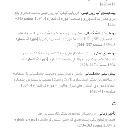
417-428]
پهنه‌‏بندی آب زیرزمینی
ارزیابی کیفی آب زیرزمینی دشت صحرای باغ
برای مصارف کشاورزی و صنعت
[دوره 2، شماره 4، 1394، صفحه 345-
356]
پهنه‏ بندی خشکسالی
مدیریت و پهنه‏بندی خشکسالی با استفاده از
شاخص‏های SPI و RDI (مطالعۀ موردی: استان مرکزی)
[دوره 2، شماره
3، 1394، صفحه 337-344]
پهنه‌های نمکی
نقش ساختارهای زمینشناسی و سنگشناسی در
تغییرات کمی و کیفی آبخوانهای منطقة اشتهارد
[دوره 2، شماره 1،
1394، صفحه 117-128]
پیش‏ بینی خشکسالی
پایش و پیش‌‏بینی وضعیت خشکسالی با استفاده
از شاخص بارندگی استاندارد (SPI) و شبکۀ عصبی پرسپترون چندلایه
(مطالعۀ موردی: استان‏ های تهران و البرز)
[دوره 2، شماره 4، 1394،
صفحه 417-428]
ت
تأخیر زمانی
بررسی اثر توسعه‌یافتگی کارست بر رفتار
هیدروژئولوژیکی چشمه‌های کارستی استان کرمانشاه
[دوره 2، شماره
2، 1394، صفحه 163-173]