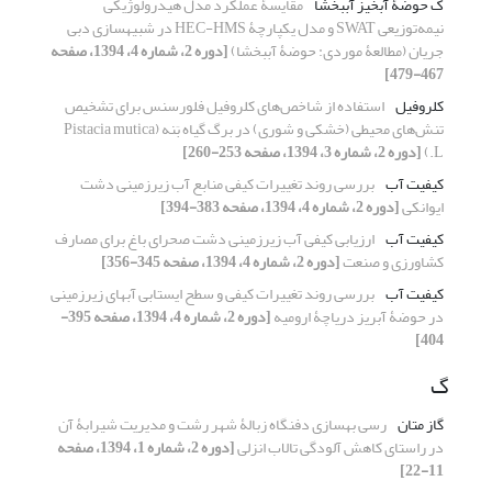
ک حوضۀ آبخیز آب‏بخشا
مقایسۀ عملکرد مدل هیدرولوژیکی
نیمه‌توزیعی SWAT و مدل یکپارچۀ HEC-HMS در شبیه‏سازی دبی
جریان (مطالعۀ موردی: حوضۀ آب‏بخشا)
[دوره 2، شماره 4، 1394، صفحه
467-479]
کلروفیل
استفاده از شاخص‌های کلروفیل فلورسنس برای تشخیص
تنش‌های محیطی (خشکی و شوری) در برگ گیاه بَنه (Pistacia mutica
L.)
[دوره 2، شماره 3، 1394، صفحه 253-260]
کیفیت آب
بررسی روند تغییرات کیفی منابع آب زیر‌زمینی دشت
ایوانکی
[دوره 2، شماره 4، 1394، صفحه 383-394]
کیفیت آب‌
ارزیابی کیفی آب زیرزمینی دشت صحرای باغ برای مصارف
کشاورزی و صنعت
[دوره 2، شماره 4، 1394، صفحه 345-356]
کیفیت آب‌
بررسی روند تغییرات کیفی و سطح ایستابی آب‏های زیرزمینی
در حوضۀ آبریز دریاچۀ ارومیه
[دوره 2، شماره 4، 1394، صفحه 395-
404]
گ
گاز متان
رسی بهسازی دفنگاه زبالۀ شهر رشت و مدیریت شیرابۀ آن
در راستای کاهش آلودگی تالاب انزلی
[دوره 2، شماره 1، 1394، صفحه
11-22]