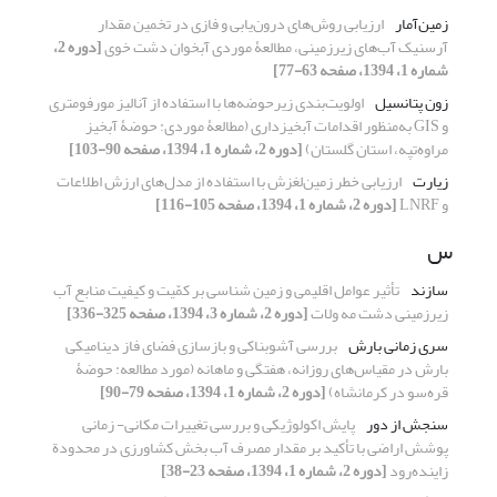
زمین‌آمار
ارزیابی روش‌های درون‌یابی و فازی در تخمین مقدار
آرسنیک آب‌های زیرزمینی، مطالعۀ موردی آبخوان دشت خوی
[دوره 2،
شماره 1، 1394، صفحه 63-77]
زون پتانسیل
اولویت‌بندی زیرحوضه‌ها با استفاده از آنالیز مورفومتری
و GIS به‌منظور اقدامات آبخیزداری (مطالعۀ موردی: حوضۀ آبخیز
مراوه‌تپه، استان گلستان)
[دوره 2، شماره 1، 1394، صفحه 90-103]
زیارت
ارزیابی خطر زمین‌لغزش با استفاده از مدل‌های ارزش اطلاعات
و LNRF
[دوره 2، شماره 1، 1394، صفحه 105-116]
س
سازند
تأثیر عوامل اقلیمی و زمین‏ شناسی بر کمّیت و کیفیت منابع آب
زیرزمینی دشت مه‏ ولات
[دوره 2، شماره 3، 1394، صفحه 325-336]
سری زمانی بارش
بررسی آشوبناکی و بازسازی فضای فاز دینامیکی
بارش در مقیاس‌های روزانه، هفتگی و ماهانه (مورد مطالعه: حوضۀ
قره‌سو در کرمانشاه)
[دوره 2، شماره 1، 1394، صفحه 79-90]
سنجش از دور
پایش اکولوژیکی و بررسی تغییرات مکانی- زمانی
پوشش اراضی با تأکید بر مقدار مصرف آب بخش کشاورزی در محدودة
زاینده‌رود
[دوره 2، شماره 1، 1394، صفحه 23-38]