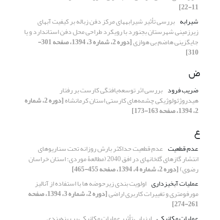
11-22]
شیرابه
بررسی تأثیر شیرابه‏های مرکز دفن زباله بر کیفیت آب‏های
زیرزمینی شهرستان بجنورد با رویکرد طراحی محل دفن استاندارد و یا
جایگزینی هاضم بی‏ هوازی
[دوره 2، شماره 3، 1394، صفحه 301-
310]
ض
ضریب فرود
بررسی اثر توسعه‌یافتگی کارست بر رفتار
هیدروژئولوژیکی چشمه‌های کارستی استان کرمانشاه
[دوره 2، شماره
2، 1394، صفحه 163-173]
ع
عدم قطعیت
عدم قطعیت حداکثر بارش روزانه تحت سناریوهای
انتشار گازهای گلخانه‏ای در افق 2040 (مطالعۀ موردی: استان خراسان
رضوی)
[دوره 2، شماره 4، 1394، صفحه 455-465]
عملیات آبخیزداری
اولویت‏ بندی زیرحوضه‏ ها با استفاده از آنالیز
مورفومتری و تغییرات کاربری اراضی
[دوره 2، شماره 3، 1394، صفحه
261-274]
عملیات مکانیکی
ارزیابی تأثیر عملیات مکانیکی بر پهنه‌بندی