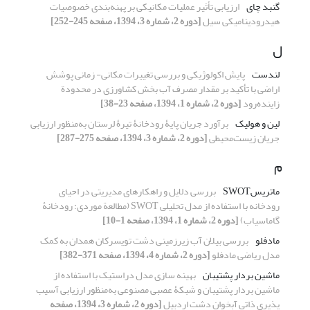
گنبد چای
ارزیابی تأثیر عملیات مکانیکی بر پهنه‌بندی خصوصیات
هیدرودینامیکی سیل
[دوره 2، شماره 3، 1394، صفحه 245-252]
ل
لندست
پایش اکولوژیکی و بررسی تغییرات مکانی- زمانی پوشش
اراضی با تأکید بر مقدار مصرف آب بخش کشاورزی در محدودة
زاینده‌رود
[دوره 2، شماره 1، 1394، صفحه 23-38]
لین و هولیک
برآورد جریان پایۀ رودخانۀ تیرۀ لرستان به‌منظور ارزیابی
جریان زیست‌محیطی
[دوره 2، شماره 3، 1394، صفحه 275-287]
م
ماتریسSWOT
بررسی دلایل و راهکارهای مدیریتی در احیای
رودخانه با استفاده از مدل تحلیلی SWOT (مطالعة موردی: رودخانۀ
گاماسیاب)
[دوره 2، شماره 1، 1394، صفحه 1-10]
مادفلو
بررسی بیلان آب زیرزمینی دشت تویسرکان همدان به کمک
مدل ریاضی مادفلو
[دوره 2، شماره 4، 1394، صفحه 371-382]
ماشین بردار پشتیبان‌
بهینه‏ سازی مدل دراستیک با استفاده از
ماشین بردار پشتیبان و شبکۀ عصبی مصنوعی به‌منظور ارزیابی آسیب
‏پذیری ذاتی آبخوان دشت اردبیل
[دوره 2، شماره 3، 1394، صفحه