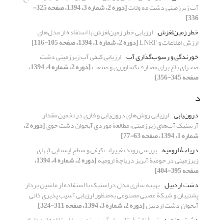
آب زیرزمینی دشت مه‏ ولات
[دوره 2، شماره 3، 1394، صفحه 325-
336]
خطر زمین‌لغزش
ارزیابی خطر زمین‌لغزش با استفاده از مدل‌های
ارزش اطلاعات و LNRF
[دوره 2، شماره 1، 1394، صفحه 105-116]
خورندگی و رسوب‏‌گذاری آب‌
ارزیابی کیفی آب زیرزمینی دشت
صحرای باغ برای مصارف کشاورزی و صنعت
[دوره 2، شماره 4، 1394،
صفحه 345-356]
د
درون‌یابی
ارزیابی روش‌های درون‌یابی و فازی در تخمین مقدار
آرسنیک آب‌های زیرزمینی، مطالعۀ موردی آبخوان دشت خوی
[دوره 2،
شماره 1، 1394، صفحه 63-77]
دریاچۀ ارومیه
بررسی روند تغییرات کیفی و سطح ایستابی آب‏های
زیرزمینی در حوضۀ آبریز دریاچۀ ارومیه
[دوره 2، شماره 4، 1394،
صفحه 395-404]
دشت اردبیل‌
بهینه‏ سازی مدل دراستیک با استفاده از ماشین بردار
پشتیبان و شبکۀ عصبی مصنوعی به‌منظور ارزیابی آسیب ‏پذیری ذاتی
آبخوان دشت اردبیل
[دوره 2، شماره 3، 1394، صفحه 311-324]
دشت بجنورد
تهیۀ نقشۀ پتانسیل آب زیرزمینی با استفاده از مدل‎های