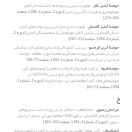
حوضۀ آبخیز تالار‌
اولویت‏ بندی زیرحوضه‏ ها با استفاده از آنالیز
مورفومتری و تغییرات کاربری اراضی
[دوره 2، شماره 3، 1394، صفحه
261-274]
حوضۀ آبخیز گلستان
اولویت‌بندی سیل‌خیزی زیرحوضه‌های آبخیز
استان گلستان براساس آنالیز مورفومتریک و همبستگی آماری
[دوره 2،
شماره 2، 1394، صفحه 151-161]
حوضۀ آبریز قره‌سو
بررسی آشوبناکی و بازسازی فضای فاز دینامیکی
بارش در مقیاس‌های روزانه، هفتگی و ماهانه (مورد مطالعه: حوضۀ
قره‌سو در کرمانشاه)
[دوره 2، شماره 1، 1394، صفحه 79-90]
حوضۀ قروه
برآورد هیدروگراف واحد لحظه‌ای ژئومورفولوژیکی
(GIUH) و هیدروگراف واحد لحظه‌ای تابع عرض (WFIUH) در
حوضه‌های فاقد آمار (مطالعۀ موردی: حوضۀ قروه)
[دوره 2، شماره 1،
1394، صفحه 51-62]
خ
خراسان رضوی
عدم قطعیت حداکثر بارش روزانه تحت سناریوهای
انتشار گازهای گلخانه‏ای در افق 2040 (مطالعۀ موردی: استان خراسان
رضوی)
[دوره 2، شماره 4، 1394، صفحه 455-465]
خشکسالی
تأثیر عوامل اقلیمی و زمین‏ شناسی بر کمّیت و کیفیت منابع