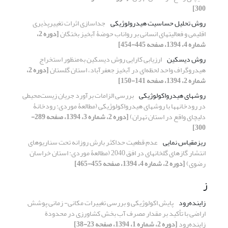
300]
روش تحلیل حساسیت هیدرولوژیکی
جدا‏سازی اثرات تغییر‌پذیری
اقلیمی و فعالیت‏‏های انسانی بر رواناب حوضۀ آبخیز بختگان
[دوره 2،
شماره 4، 1394، صفحه 445-454]
روش دیسکین
ارزیابی کارایی روش دیسکین به‌منظور استخراج
هیدروگراف واحد لحظه‌ای در آبخیز جعفرآباد، استان گلستان
[دوره 2،
شماره 2، 1394، صفحه 141-150]
روش‏های هیدرواکولوژیکی
بررسی الزامات برآورد جریان زیست‌محیطی
در رودخانه‏ها با روش‏های هیدرواکولوژیکی (مطالعۀ موردی: رودخانۀ
دلیچای واقع در استان تهران)
[دوره 2، شماره 3، 1394، صفحه 289-
300]
ریزمقیاس نمایی‌
عدم قطعیت حداکثر بارش روزانه تحت سناریوهای
انتشار گازهای گلخانه‏ای در افق 2040 (مطالعۀ موردی: استان خراسان
رضوی)
[دوره 2، شماره 4، 1394، صفحه 455-465]
ز
زاینده‌رود
پایش اکولوژیکی و بررسی تغییرات مکانی- زمانی پوشش
اراضی با تأکید بر مقدار مصرف آب بخش کشاورزی در محدودة
زاینده‌رود
[دوره 2، شماره 1، 1394، صفحه 23-38]