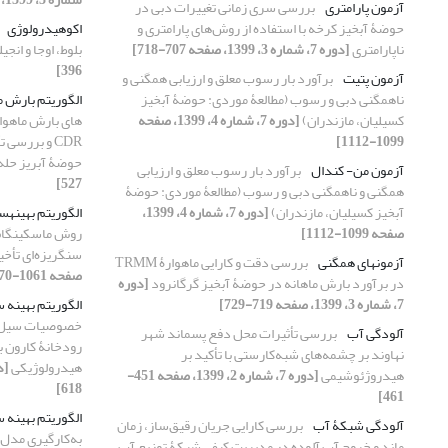
آزمون پارامتری
بررسی سری زمانی تغییرات دبی در
حوضۀ آبخیز کرخه با استفاده از روش‌های پارامتری و
اکوهیدرولوژی
ناپارامتری
[دوره 7، شماره 3، 1399، صفحه 707-718]
بلوط، اوجا و انجی
396]
آزمون پتیت
برآورد بار رسوب معلق و ارزیابی همگنی و
ناهمگنی دبی و رسوب (مطالعۀ موردی: حوضۀ آبخیز
الگوریتم بارش م
کسیلیان، مازندران)
[دوره 7، شماره 4، 1399، صفحه
1099-1112]
CDR و بررسی 
حوضۀ آبریز حله
آزمون من- کندال
برآورد بار رسوب معلق و ارزیابی
527]
همگنی و ناهمگنی دبی و رسوب (مطالعۀ موردی: حوضۀ
آبخیز کسیلیان، مازندران)
[دوره 7، شماره 4، 1399،
الگوریتم بهینه‏سا
صفحه 1099-1112]
روش ماسکینگام
سنگریزه‌ای تأخی
آزمون‏های همگنی
بررسی دقت و کارایی ماهوارۀ TRMM
صفحه 1061-1070]
در برآورد بارش ماهانه در حوضۀ آبخیز گرگانرود
[دوره
7، شماره 3، 1399، صفحه 719-729]
الگوریتم بهینه ‏سا
خصوصیات سیل ‌م
آلودگی آب
بررسی تأثیرات محل دفع پسماند شهر
رودخانۀ کارون با
نهاوند بر چشمه‌های شبه‌کارستی با تأکید بر
هیدرولوژیکی
هیدروژئوشیمی
[دوره 7، شماره 2، 1399، صفحه 451-
618]
461]
الگوریتم بهینه ‏
آلودگی شبکۀ آب
بررسی کارایی جریان رقیق‌ساز، زمان
به‌کارگیری مدل ش
ماند و خروج آب آلوده در مدیریت کیفی شبکۀ توزیع آب