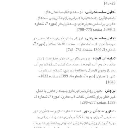
29-45]
تحلیل سلسله‌مراتبی
توسعه و مقایسۀ مدل‌های
تصمیم‌گیری چندمعیارۀ جبرانی برای مکان‌یابی سدهای
مخزنی براساس معیار‏های توسعۀ پایدار
[دوره 7، شماره
3، 1399، صفحه 775-790]
تحلیل سلسله‌مراتبی‌
ارزیابی خطرپذیری رخداد سیل در
حوضۀ تجن با استفاده از سیستم اطلاعات مکانی
[دوره 7،
شماره 3، 1399، صفحه 731-741]
تخلیۀ آب آلوده
بررسی کارایی جریان رقیق‌ساز، زمان
ماند و خروج آب آلوده در مدیریت کیفی شبکۀ توزیع آب
پس از وقوع آلودگی (مطالعۀ موردی: شبکۀ آب شرب
شهر زاهدان)
[دوره 7، شماره 4، 1399، صفحه 1033-
1045]
تراوش
تعیین روش بهره‌برداری بهینه از مخزن با مدل
غیر خطی برای کاهش تلفات آب مخزن
[دوره 7، شماره 1،
1399، صفحه 277-290]
تصاویر سنجش از دور
استفاده از تصاویر سنجش از دور
سنتینل 2 برای بهبود تفکیک‏ پذیری محصولات زراعی با
بهره ‏گیری از روش‏ های هوش مصنوعی به‏ منظور مدیریت