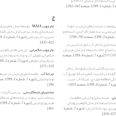
با تأکید بر منابع آبی با استفاده از مدل‏های SWOT و
16-182]
چ
 وضعیت سیاست‌های ایران در حوزۀ
چارچوب MAIA
توسعۀ مدل عامل‌بنیان
ی مبنی بر سه معیار کارآمدی، انسجام و
شبیه‌سازی رفتار بهره‌برداران بخش کشا
مدیریت آب و اراضی
421-435]
یه‌سازی تداخل آب شور و شیرین در
یر اشباع خاک با استفاده از مدل فیزیکی
چارچوب حکم‏رانی
ارزیابی تعادل اکوس
[دوره 7، شماره 4، 1399، صفحه
حکم‌رانی تلفیقی آب و غذا با استفاده از ر
بازیگر‌مدار انطباقی
359-371]
بررسی کارایی جریان رقیق‌ساز، زمان
آلوده در مدیریت کیفی شبکۀ توزیع آب
چرخۀ‏ آب
مقایسۀ توزیع بارش در تیپ‌ها
دگی (مطالعۀ موردی: شبکۀ آب شرب
اوجا و انجیلی
[دوره 7، شماره 4، 1399، صفحه 1033-
396]
چشمه‏های شبه‌کارستی
بررسی تأثیرات 
تی
شبیه ‏سازی و ارزیابی مطلوبیت
پسماند شهر نهاوند بر چشمه‌های شبه‌کارس
ه با استفاده از مدل اکوهیدرولیکی
هیدروژئوشیمی
[دوره 7، شماره
461]