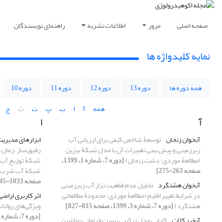
صفحه اصلی
مرور
اطلاعات نشریه
راهنمای نویسندگان
نمایه کلیدواژه ها
همه دوره ها
دوره 13
دوره 12
دوره 11
دوره 10
همه
آ
ا
ب
پ
ت
ث
ج
آ
ا
آبخوان زنجان
توسعۀ شاخص کیفی برای ارزیابی آب‏
ابزارهای مدیری
زیرزمینی و پیش ‏بینی تغییرات آن با مدل شبکۀ بیزین
رقیق‌ساز، زمان 
(مطالعۀ موردی: دشت زنجان)
[دوره 7، شماره 1، 1399،
شبکۀ توزیع آب پ
صفحه 263-275]
شبکۀ آب شرب ش
صفحه 1033-1045]
آبخوان هشتگرد
تحلیل عدم قطعیت تراز آب زیرزمینی
در شرایط تغییر اقلیم (مطالعۀ موردی: محدودۀ مطالعاتی
اثر کاربری اراضی
هشتگرد)
[دوره 7، شماره 3، 1399، صفحه 815-827]
ویژگی‌های روان
[دوره 7، شماره 2، 1399، صفحه 331-344]
آبخیز کلات
کارایی مدل ترکیبی نسبت فراوانی-ماشین