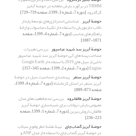
TRMM در برآورد بارش ماهانه در حوضۀ آبخیز
گرگانرود
[دوره 7، شماره 3، 1399، صفحه 719-729]
حوضۀ آبریز
شناسایی استراتژی‌های توسعۀ پایدار
تالاب جازموریان با استفاده از تکنیک متاسوات و ارائۀ
راهکارهای مناسب
[دوره 7، شماره 4، 1399، صفحه
1071-1087]
حوضۀ آبریز سد شهید عباسپور
بررسی تغییرات
مساحت پهنه های آبی حوضۀ آبریز سد شهید عباسپور
ناشی از سیل های 2019 با استفاده از Google Earth
Engine
[دوره 7، شماره 2، 1399، صفحه 345-357]
حوضۀ آبریز سنقر
پهنه‌بندی حساسیت سیل در حوضۀ
آبریز سنقر در استان کرمانشاه
[دوره 7، شماره 4، 1399،
صفحه 873-889]
حوضۀ آبریز طالقان‏رود
بررسی عدم قطعیت‌های مدل
مفهومی بارش-رواناب برای شبیه‌سازی حوضۀ آبریز
طالقان با روش بیزین
[دوره 7، شماره 1، 1399، صفحه
223-236]
حوضۀ آبریز گمناب‌چای
تهیۀ نقشۀ خطر وقوع سیلاب
در حوضۀ آبریز گمناب‌چای با استفاده از مدل ANP و