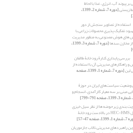
بر پیوند آب – انرژی – غذا با لحاظ
‏ زیستی
[دوره 7، شماره 2، 1399،
استفاده از تصاویر سنجش از دور
2 برای بهبود تفکیک‏ پذیری محصولات زراعی با
وش‏ های هوش مصنوعی به‏ منظور مدیریت
 از مخازن سدها
[دوره 7، شماره 3، 1399،
بررسی پایداری کنارۀ رودخانۀ طالقان
 و راهکارهای مدیریتی آن با استفاده از
 لین
[دوره 7، شماره 1، 1399، صفحه
وضعیت سیاست‌های ایران در حوزۀ
ی مبنی بر سه معیار کارآمدی، انسجام و
ویت‏ بندی زیرحوضه ‏ها از نظر سیل‏ خیزی
با استفاده از مدل HEC-HMS در بالادست رودخانۀ
1، 1399، صفحه 47-57]
ین راهبردهای مدیریتی تالاب جازموریان