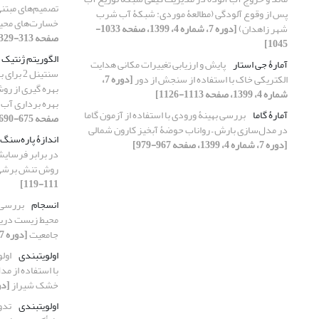
تصمیم‌‌های مبتنی 
پس از وقوع آلودگی (مطالعۀ موردی: شبکۀ آب شرب
خسارت‌های محیط
شهر زاهدان)
[دوره 7، شماره 4، 1399، صفحه 1033-
صفحه 313-329]
1045]
الگوریتم ژنتیک
آمارۀ جی استار
پایش و ارزیابی تغییرات مکانی هدایت
سنتینل 
الکتریکی خاک با استفاده از سنجش از دور
[دوره 7،
بهره ‏گیری از ر
شماره 4، 1399، صفحه 1113-1126]
بهره ‏برداری آب
آمارۀ گاما
بررسی بهینۀ ورودی با استفاده از آزمون گاما
صفحه 675-690]
در مدل‌سازی بارش – رواناب حوضۀ آبخیز کارون شمالی
اندازۀ پاره‌سنگ
[دوره 7، شماره 4، 1399، صفحه 967-979]
در برابر فرسایش
روش تنش برشی
111-119]
انسجام
بررسی 
محیط زیست دریای
جامعیت
[دوره 7، شماره 3، 1399، صفحه 791-799]
اولویت‏بندی
اول
خشک شیراز
[دوره 7، شماره 
اولویت‏بندی
تدو