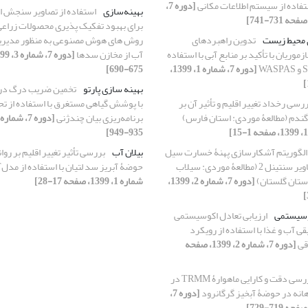
فاده از سیستم اطلاعات مکانی
[دوره 7،
بهینه‌سازی
برای بهبود تفکیک‏ پذیری محصولات زراعی ب
ی محیط زیست
تدوین راهبردهای
روش‏ های هوش مصنوعی به‏ منظور مدیریت
زموریان با تأکید بر منابع آبی با استفاده
آب از مخازن سدها
[دوره 7، شماره 1، 1399،
675-690]
بهینه‏ سازی پارتو
تخمین ضریب درگ در ک
رسی رخداد تغییر اقلیم و تأثیر آن بر
با پوشش گیاهی مستغرق با استفاده از تحل
ندم (مطالعۀ موردی: استان فارس)
برنامه‌ریزی بیان‌ چندژنی
935-949]
الگوریتم آشکارسازی پهنۀ خسارت سیل
بیلان آب
بررسی تأثیر تغییر اقلیم بر روا
با استفاده از تصاویر سنتینل 2 (مطالعۀ موردی: سیلاب
حوضۀ آبریز سد لتیان با استفاده از مدلSWAT
[دوره 7، شماره 2، 1399،
شماره 1، 1399، صفحه 17-28]
وسیستمی
ارزیابی تعادل اکوسیستمی
قی آب و غذا با استفاده از رویکرد
اقی
[دوره 7، شماره 2، 1399، صفحه
بررسی دقت و کارایی ماهوارۀ TRMM در
انه در حوضۀ آبخیز گرگانرود
[دوره 7،