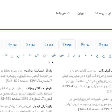
ارسال مقاله
داوران
تماس با ما
دوره 9
دوره 8
دوره 7
دوره 6
دوره 5
دوره 4
چ
ح
خ
د
ذ
ر
ز
ژ
س
ش
ص
ض
ط
ظ
ع
غ
ف
ب
ت کیفی آب
بررسی کارایی جریان
بارش استاندارد‏‏شده
بررسی و تحلیل ر
ماند و خروج آب آلوده در مدیریت کیفی
در حوضۀ آبخیز سد گیوی با رویکرد چن
س از وقوع آلودگی (مطالعۀ موردی:
7، شماره 3، 1399، صفحه 829-542]
هر زاهدان)
[دوره 7، شماره 4، 1399،
بارش حداکثر روزانه
پیش ‏بینی و تحلیل
شرایط تغییر اقلیم براساس سناریوهای مدل ESM2
نقش تغییرات کاربری اراضی بر
[دوره 7، شماره 2، 1399، صفحه 551-562]
اب و سیل خیزی در حوضۀ آبریز دوآب
بازیگران آبخیز
ارزیابی تعادل اکوسیستم
تلفیقی آب و غذا با استفاده از رویکرد بازی