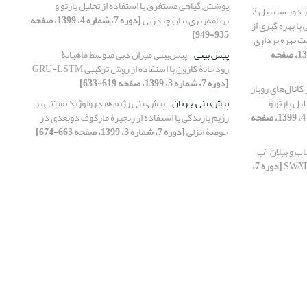
پوشش گیاهی مستغرق با استفاده از تحلیل پارتو و
استفاده از تصاویر سنجش از دور سنتینل 2
برنامه‌ریزی بیان‌ چندژنی
[دوره 7، شماره 4، 1399، صفحه
ا بهره ‏گیری از
935-949]
 بهره ‏برداری
[دوره 7، شماره 3، 1399، صفحه
پیش‏ بینی
پیش‌بینی میزان دبی متوسط ماهیانۀ
رودخانۀ کارون با استفاده از روش ترکیبی GRU-LSTM
[دوره 7، شماره 3، 1399، صفحه 619-633]
انال‌های روباز
یل پارتو و
پیش‌بینی جریان
پیش‌بینی رژیم هیدرولوژیک مبتنی بر
[دوره 7، شماره 4، 1399، صفحه
رژیم بارندگی با استفاده از زنجیرۀ مارکوف دوبعدی در
حوضۀ انزلی
[دوره 7، شماره 3، 1399، صفحه 663-674]
ناب و بیلان آب
[دوره 7،