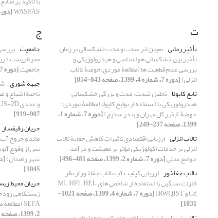
WASPAS
[دوره 7، شماره 1، 1399، صفحه 5
ت
ج
تأخیر زمانی
تعیین اثر شدت و مدت خشکسالی بر زمان
جامعیت
بررسی
تأخیر بین خشکسالی هواشناسی و هیدرولوژیکی و
محیط زیست دریای
بررسی عدم قطعیت‏ ها (مطالعۀ موردی:حوضۀ تالاب
جامعیت
[دوره 7، شماره 3، 1399، صفحه 791-799]
انزلی)
[دوره 7، شماره 4، 1399، صفحه 843-854]
جبهۀ شوری
شب
تابع کاپولا
تحلیل شدت، مدت و بزرگی خشکسالی
ناحیۀ اشباع و غ
هیدرولوژیکی با استفاده از توابع کاپولا (مطالعۀ موردی:
و عددی HYDRUS-2D
حوضۀ آبخیز کل مهران و بندر سدیج)
[دوره 7، شماره 1،
907-919]
1399، صفحه 237-249]
جریان رقیق‏ساز
تالاب انزلی
ارزیابی اقتصادی تأثیرات کاهش حقابۀ تالاب
ماند و خروج آب 
انزلی بر خدمات اکولوژیکی مؤثر بر معیشت و درآمد
پس از وقوع آلو
جوامع محلی
[دوره 7، شماره 2، 1399، صفحه 481-496]
شهر زاهدان)
1045]
تالاب چغاخور
ارزیابی کیفیت آب تالاب چغاخور از نظر
فلزات سنگین با استفاده از شاخص‏ های MI، HPI، HEI،
جریان محیط ‏زیس
Cd و IRWQIST
[دوره 7، شماره 4، 1399، صفحه 1021-
زیستگاهی رودخان
1031]
SEFA (مطالعۀ موردی: رودخانۀ کردان)
2، 1399، صفحه 437-450]
تالاب زریبار
ارزیابی شاخص‌های کمی ماهواره‌ای در