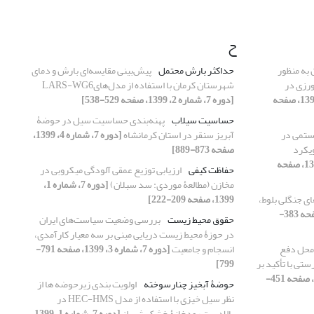
ح
 به منظور
حداکثر بارش محتمل
پیش‌بینی مقایسه‌ای بارش و دمای
ورزی در
شهرستان کرمان با استفاده از مدل‌هایLARS-WG6
[دوره 7، شماره 2، 1399، صفحه
[دوره 7، شماره 2، 1399، صفحه 529-538]
حساسیت سیلاب
پهنه‌بندی حساسیت سیل در حوضۀ
یستمی در
آبریز سنقر در استان کرمانشاه
[دوره 7، شماره 4، 1399،
ویکرد
صفحه 873-889]
[دوره 7، شماره 2، 1399، صفحه
حفاظت کیفی
ارزیابی توزیع عمقی آلودگی میکروبی در
مخازن (مطالعۀ موردی: سد سبلان)
[دوره 7، شماره 1،
ی جنگلی بلوط،
1399، صفحه 209-222]
[دوره 7، شماره 2، 1399، صفحه 383-
حقوق محیط زیست
بررسی وضعیت سیاست‌های ایران
در حوزۀ محیط زیست دریایی مبنی بر سه معیار کارآمدی،
محل دفع
انسجام و جامعیت
[دوره 7، شماره 3، 1399، صفحه 791-
تی با تأکید بر
799]
[دوره 7، شماره 2، 1399، صفحه 451-
حوضۀ آبخیز چنارسوخته
اولویت‏ بندی زیرحوضه ‏ها از
نظر سیل‏ خیزی با استفاده از مدل HEC-HMS در
بالادست رودخانۀ خشک شیراز
[دوره 7، شماره 1، 1399،