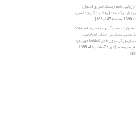
ارزیابی جامع ریسک شوری آبخوان
یری از ترکیب مدل‌های یادگیری ماشین
تعیین پتانسیل آب زیرزمینی با استفاده
ۀ عصبی مصنوعی، جنگل تصادفی،
یبان و رگرسیون خطی (مطالعۀ موردی:
اچۀ ارومیه)
[دوره 7، شماره 4، 1399،