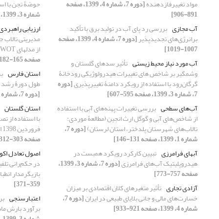
مواد تغییر‌فازدهنده
[دوره 7، شماره 4، 1399، صفحه
حوضۀ تجن با است
891-906]
شماره 3، 1399، صفحه 731-741]
آب مجازی
بررسی رد پای آب در تولید برق با تأکید
ارزیابی راهبرد
برانرژی‌های تجدیدپذیر
[دوره 7، شماره 4، 1399، صفحه
مدیریتی تالاب جا
1007-1019]
از مدل‏های SWOT و WASPAS
صفحه 165-182]
آب مورد نیاز محیط زیستی
تأثیر سدهای گلستان و
وشمگیر بر شاخص‏ های تغییرات هیدرولوژیکی رودخانۀ
استان فارس
بر
گرگان‌رود با استفاده از رویکرد دامنۀ تغییرپذیری
[دوره
طول دورۀ رشد گ
7، شماره 3، 1399، صفحه 595-607]
[دوره 7، شماره 1، 1399، صفحه 1-15]
آب‌های سطحی
بررسی تغییرات پهنه‌های آبی با استفاده
استان گلستان
از شاخص‌های آبی و گوگل ارث انجین (مطالعۀ موردی:
تالاب‌های شهرستان پلدختر، اﺳﺘﺎن لرستان)
[دوره 7،
فروردین 1398 استان گلستان)
شماره 1، 1399، صفحه 131-146]
صفحه 303-312]
آب‏های فرامرزی
تبیین کارکرد رویکرد همبست در
اصول تعادل اک
هیدروپلیتیک آب‌های فرامرزی
[دوره 7، شماره 3، 1399،
در حکم‌رانی تلفی
صفحه 757-773]
بازیگر‌مدار انطب
359-371]
آزادی تجاری
تأثیر متغیرهای کلان اقتصادی بر میزان
خسارت‌های مالی و جانی بلایای طبیعی در ایران
[دوره 7،
اعتبارسنجی
شماره 4، 1399، صفحه 921-933]
برآورد بارش ماه
شماره 3، 1399، صفحه 719-729]