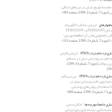
مقایسۀ توزیع بارش در تیپ‌های جنگلی
لی
[دوره 7، شماره 2، 1399، صفحه 383-
اهواره‏ای
ارزیابی عملکرد الگوریتم‏
های بارش ماهواره ‏ای PERSIANN و PERSIANN-
تأثیر‌ ناهمواری ‏ها بر آن (مطالعۀ موردی:
)
[دوره 7، شماره 2، 1399، صفحه 511-
زی ازدحام ذرات (PSO)
ارزیابی کارایی
 خطی در روندیابی سیل در سدهای
ری دوگانه
[دوره 7، شماره 4، 1399،
زی ازدحام ذرات (PSO)
بررسی تأثیر
بنا روی دقت روندیابی سیل در
 استفاده از روش‏ های روندیابی
[دوره 7، شماره 3، 1399، صفحه 609-
سازی جامعۀ مورچه‏ ها
امکان‌سنجی
بیه‌سازی – بهینه‌سازی برای ارزیابی