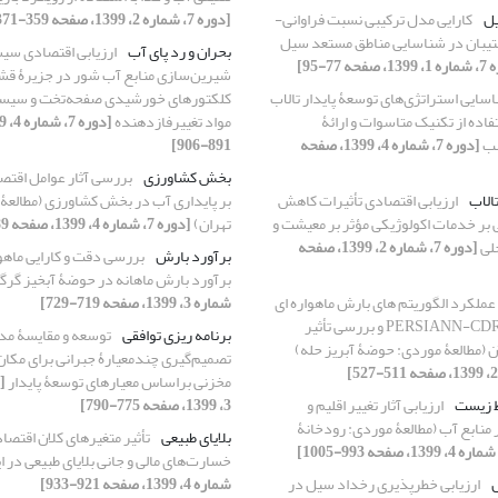
یل
کارایی مدل ترکیبی نسبت فراوانی-
[دوره 7، شماره 2، 1399، صفحه 359-371]
تیبان در شناسایی مناطق مستعد سیل
بحران و رد پای آب
ارزیابی اقتصادی سی
فحه 77-95]
شیرین‌سازی منابع آب شور در جزیرۀ قشم 
سایی استراتژی‌های توسعۀ پایدار تالاب
کلکتورهای خورشیدی صفحه‌تخت و سیست
فاده از تکنیک متاسوات و ارائۀ
مواد تغییر‌فازدهنده
سب
[دوره 7، شماره 4، 1399، صفحه
891-906]
بخش کشاورزی
بررسی آثار عوامل اقتص
الاب
ارزیابی اقتصادی تأثیرات کاهش
بر پایداری آب در بخش کشاورزی ‌(مطالعۀ
لی بر خدمات اکولوژیکی مؤثر بر معیشت و
تهران)
[دوره 7، شماره 4، 1399، صفحه 1089-1097]
لی
[دوره 7، شماره 2، 1399، صفحه
برآورد بارش
برآورد بارش ماهانه در حوضۀ آبخیز گرگ
 عملکرد الگوریتم‏ های بارش ماهواره ‏ای
شماره 3، 1399، صفحه 719-729]
PERSIANN و PERSIANN-CDR و بررسی تأثیر‌
برنامه ‏ریزی ‏توافقی
توسعه و مقایسۀ مد
آن (مطالعۀ موردی: حوضۀ آبریز حله)
تصمیم‌گیری چندمعیارۀ جبرانی برای مکان
مخزنی براساس معیار‏های توسعۀ پایدار
یط زیست
ارزیابی آثار تغییر اقلیم و
3، 1399، صفحه 775-790]
ر منابع آب (مطالعۀ موردی: رودخانۀ
بلایای طبیعی
تأثیر متغیرهای کلان اقتصاد
خسارت‌های مالی و جانی بلایای طبیعی در ا
ل
ارزیابی خطرپذیری رخداد سیل در
شماره 4، 1399، صفحه 921-933]