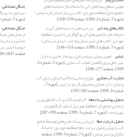
تعیین سطح پهنه های آبی با استفاده از سنجنده های
جنگل تصادفی
ماهواره ای (مطالعه موردی: تالاب زریبار استان کردستان)
سرخون با بهره‌گ
[دوره 7، شماره 2، 1399، صفحه 539-550]
[دوره 7، شماره 1، 1399، صفحه 147-163]
تالاب‌های پلدختر
بررسی تغییرات پهنه‌های آبی با
جنگل تصادفی
استفاده از شاخص‌های آبی و گوگل ارث انجین (مطالعۀ
از مدل‌های شبک
موردی: تالاب‌های شهرستان پلدختر، اﺳﺘﺎن لرستان)
ماشین بردار پشت
[دوره 7، شماره 1، 1399، صفحه 131-146]
حوضۀ آبخیز دری
صفحه 1047-1060]
تبخیر
تعیین روش بهره‌برداری بهینه از مخزن با مدل
غیر خطی برای کاهش تلفات آب مخزن
[دوره 7، شماره 1،
1399، صفحه 277-290]
تجارت آب مجازی
توزیع زمانی و مکانی اجزای ردپای آب
و تجارت آب مجازی محصول گردو در ایران
[دوره 7،
شماره 3، 1399، صفحه 583-593]
تحلیل پوششی داده‌ها
اثر قیمت‌گذاری آب کشاورزی بر
پایداری منابع آن (مطالعۀ موردی: استان کهگیلویه و
بویراحمد)
[دوره 7، شماره 1، 1399، صفحه 195-207]
تحلیل درخت خطا
ارزیابی ریسک طرح‌های توسعۀ منابع
آب با روش تحلیل درخت خطا (مطالعۀ موردی: ناحیۀ 4
مکران و بندرعباس)
[دوره 7، شماره 1، 1399، صفحه