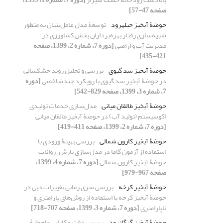
صفحه 47-57]
حوضۀ آبخیز حبله‏رود
توسعۀ مدل عامل‌بنیان به منظور
شبیه‌سازی رفتار بهره‌برداران بخش کشاورزی در
مدیریت آب و اراضی
[دوره 7، شماره 2، 1399، صفحه
421-435]
حوضۀ آبخیز سد گیوی
بررسی و تحلیل روند خشکسالی
در حوضۀ آبخیز سد گیوی با رویکرد چندشاخصی
[دوره
7، شماره 3، 1399، صفحه 829-542]
حوضۀ آبخیز طالقان میانی
مدل‌سازی خدمات تولیدی
اکوسیستم (تولید آب) در حوضۀ آبخیز طالقان میانی
[دوره 7، شماره 2، 1399، صفحه 411-419]
حوضۀ آبخیز کارون شمالی
بررسی بهینۀ ورودی با
استفاده از آزمون گاما در مدل‌سازی بارش – رواناب
حوضۀ آبخیز کارون شمالی
[دوره 7، شماره 4، 1399،
صفحه 967-979]
حوضۀ آبخیز کرخه
بررسی سری زمانی تغییرات دبی در
حوضۀ آبخیز کرخه با استفاده از روش‌های پارامتری و
ناپارامتری
[دوره 7، شماره 3، 1399، صفحه 707-718]
حوضۀ آبخیز گرگانرود
بررسی دقت و کارایی ماهوارۀ