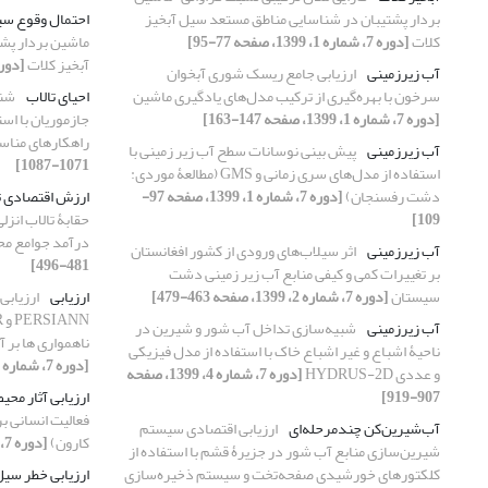
بردار پشتیبان در شناسایی مناطق مستعد سیل آبخیز
احتمال وقوع س
کلات
[دوره 7، شماره 1، 1399، صفحه 77-95]
ماشین بردار پش
آبخیز کلات
[دوره 7، شماره 1، 1399، ص
آب‏ زیرزمینی
ارزیابی جامع ریسک شوری آبخوان
سرخون با بهره‌گیری از ترکیب مدل‌های یادگیری ماشین
احیای تالاب
شنا
[دوره 7، شماره 1، 1399، صفحه 147-163]
جازموریان با است
راهکارهای منا
آب زیرزمینی
پیش بینی نوسانات سطح آب زیر زمینی با
1071-1087]
استفاده از مدل‌های سری زمانی و GMS (مطالعۀ موردی:
دشت رفسنجان)
[دوره 7، شماره 1، 1399، صفحه 97-
ارزش اقتصادی ت
109]
حقابۀ تالاب انز
درآمد جوامع مح
آب زیرزمینی
اثر سیلاب‌های ورودی از کشور افغانستان
481-496]
بر تغییرات کمی و کیفی منابع آب زیر زمینی دشت
سیستان
[دوره 7، شماره 2، 1399، صفحه 463-479]
ارزیابی
ارزیابی
آب زیرزمینی
شبیه‌سازی تداخل آب شور و شیرین در
ناهمواری ‏ها بر 
ناحیۀ اشباع و غیر اشباع خاک با استفاده از مدل فیزیکی
[دوره 7، شماره 2، 1399، صفحه 511-527]
و عددی HYDRUS-2D
[دوره 7، شماره 4، 1399، صفحه
907-919]
ارزیابی آثار مح
فعالیت انسانی ب
آب‌‌شیرین‌کن چندمرحله‌ای
ارزیابی اقتصادی سیستم
کارون)
[دوره 7، شماره 4، 1399، صفحه 993-1005]
شیرین‌سازی منابع آب شور در جزیرۀ قشم با استفاده از
کلکتورهای خورشیدی صفحه‌تخت و سیستم ذخیره‌سازی
ارزیابی خطر سی