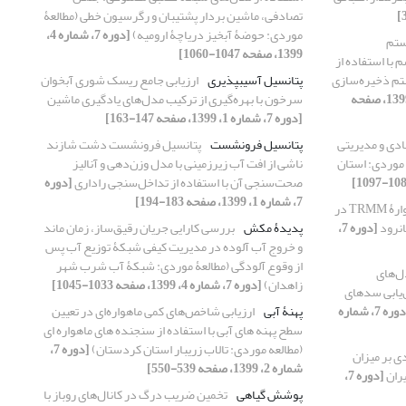
تصادفی، ماشین بردار پشتیبان و رگرسیون خطی (مطالعۀ
موردی: حوضۀ آبخیز دریاچۀ ارومیه)
[دوره 7، شماره 4،
ستم
1399، صفحه 1047-1060]
با استفاده از
م ذخیره‌سازی
پتانسیل آسیب‏پذیری
ارزیابی جامع ریسک شوری آبخوان
[دوره 7، شماره 4، 1399، صفحه
سرخون با بهره‌گیری از ترکیب مدل‌های یادگیری ماشین
[دوره 7، شماره 1، 1399، صفحه 147-163]
ادی و مدیریتی
پتانسیل فرونشست
پتانسیل فرونشست دشت شازند
 موردی: استان
ناشی از افت آب زیرزمینی با مدل وزن‌دهی و آنالیز
صحت‌سنجی آن با استفاده از تداخل‌سنجی راداری
[دوره
7، شماره 1، 1399، صفحه 183-194]
بررسی دقت و کارایی ماهوارۀ TRMM در
انرود
[دوره 7،
پدیدۀ مکش
بررسی کارایی جریان رقیق‌ساز، زمان ماند
و خروج آب آلوده در مدیریت کیفی شبکۀ توزیع آب پس
از وقوع آلودگی (مطالعۀ موردی: شبکۀ آب شرب شهر
ل‌های
زاهدان)
[دوره 7، شماره 4، 1399، صفحه 1033-1045]
‌یابی سدهای
[دوره 7، شماره
پهنۀ آبی
ارزیابی شاخص‌های کمی ماهواره‌ای در تعیین
سطح پهنه های آبی با استفاده از سنجنده های ماهواره ای
(مطالعه موردی: تالاب زریبار استان کردستان)
[دوره 7،
ی بر میزان
شماره 2، 1399، صفحه 539-550]
یران
[دوره 7،
پوشش گیاهی
تخمین ضریب درگ در کانال‌های روباز با