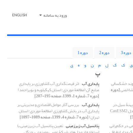
ورود به سامانه
ENGLISH
دوره 3
دوره 2
دوره 1
ق
ک
گ
ل
م
ن
و
ه
ی
پ
وند خشکسالی
پایداری آب
اثر قیمت‌گذاری آب کشاورزی بر پایداری
دشاخصی
[دوره
منابع آن (مطالعۀ موردی: استان کهگیلویه و بویراحمد)
[دوره 7، شماره 1، 1399، صفحه 195-207]
 پهنۀ سیل در
پایداری آب
بررسی آثار عوامل اقتصادی و مدیریتی بر
Can
پایداری آب در بخش کشاورزی ‌(مطالعۀ موردی: استان
تهران)
[دوره 7، شماره 4، 1399، صفحه 1089-1097]
ی در حکم‌رانی
پتانسیل آب زیرزمینی
تعیین پتانسیل آب زیرزمینی با
گر‌مدار انطباقی
استفاده از مدل‌های شبکۀ عصبی مصنوعی، جنگل