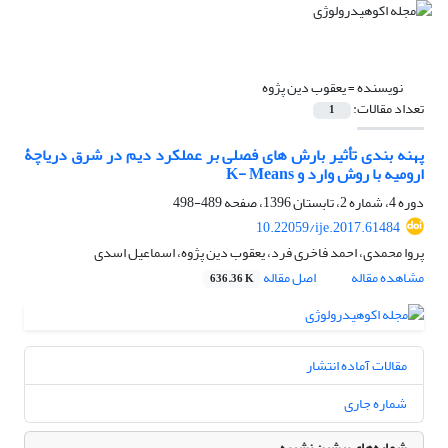
نویسنده =
یعقوب دین پژوه
تعداد مقالات:
1
پهنه ‏بندی تأثیر بارش ‏های فصلی بر عملکرد دیم در شرق دریاچۀ
ارومیه با روش وارد و K- Means
دوره 4، شماره 2، تابستان 1396، صفحه
489-498
10.22059/ije.2017.61484
پروا محمدی، احمد فاخری فرد، یعقوب دین پژوه، اسماعیل اسدی
مشاهده مقاله
اصل مقاله
636.36 K
مقالات آماده انتشار
شماره جاری
شماره‌های پیشین نشریه