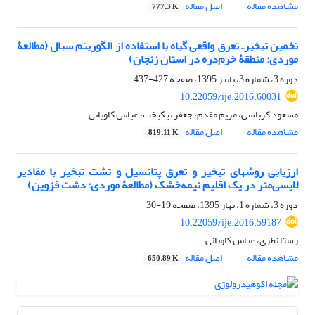
مشاهده مقاله
اصل مقاله
777.3 K
تخمین تبخیر‌ـ تعرق واقعی گیاه با استفاده از الگوریتم سبال (مطالعۀ
موردی: منطقۀ خرم‌دره در استان زنجان)
دوره 3، شماره 3، پاییز 1395، صفحه
427-437
10.22059/ije.2016.60031
مسعود کرباسی، مریم مقدم، جعفر نیکبخت، عباس کاویانی
مشاهده مقاله
اصل مقاله
819.11 K
ارزیابی روش‏های تبخیر و تعرق پتانسیل و تشت تبخیر با مقادیر
لایسی‌متر در یک اقلیم نیمه‌خشک (مطالعۀ موردی: دشت قزوین)
دوره 3، شماره 1، بهار 1395، صفحه
19-30
10.22059/ije.2016.59187
رستا نظری، عباس کاویانی
مشاهده مقاله
اصل مقاله
650.89 K