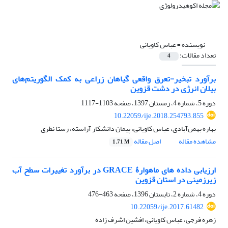
نویسنده =
عباس کاویانی
تعداد مقالات:
4
برآورد تبخیر-تعرق واقعی گیاهان زراعی به کمک الگوریتم‌های
بیلان انرژی در دشت قزوین
دوره 5، شماره 4، زمستان 1397، صفحه
1103-1117
10.22059/ije.2018.254793.855
بهاره بهمن‌آبادی، عباس کاویانی، پیمان دانشکار آراسته، رستا نظری
مشاهده مقاله
اصل مقاله
1.71 M
ارزیابی داده ‏های ماهوارۀ GRACE در برآورد تغییرات سطح آب
زیرزمینی در استان قزوین
دوره 4، شماره 2، تابستان 1396، صفحه
463-476
10.22059/ije.2017.61482
زهره فرجی، عباس کاویانی، افشین اشرف زاده