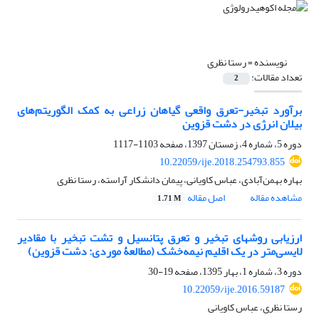
نویسنده =
رستا نظری
تعداد مقالات:
2
برآورد تبخیر-تعرق واقعی گیاهان زراعی به کمک الگوریتم‌های
بیلان انرژی در دشت قزوین
دوره 5، شماره 4، زمستان 1397، صفحه
1103-1117
10.22059/ije.2018.254793.855
بهاره بهمن‌آبادی، عباس کاویانی، پیمان دانشکار آراسته، رستا نظری
مشاهده مقاله
اصل مقاله
1.71 M
ارزیابی روش‏های تبخیر و تعرق پتانسیل و تشت تبخیر با مقادیر
لایسی‌متر در یک اقلیم نیمه‌خشک (مطالعۀ موردی: دشت قزوین)
دوره 3، شماره 1، بهار 1395، صفحه
19-30
10.22059/ije.2016.59187
رستا نظری، عباس کاویانی