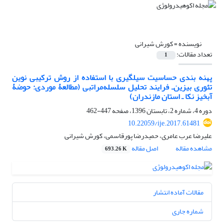
نویسنده =
کورش شیرانی
تعداد مقالات:
1
پهنه ‏بندی حساسیت سیل‏گیری با استفاده از روش ترکیبی نوین
تئوری بیزین‌ـ‌ فرایند تحلیل سلسله‌مراتبی (مطالعۀ موردی: حوضۀ
آبخیز نکا ـ استان مازندران)
دوره 4، شماره 2، تابستان 1396، صفحه
447-462
10.22059/ije.2017.61481
علیرضا عرب عامری، حمیدرضا پورقاسمی، کورش شیرانی
مشاهده مقاله
اصل مقاله
693.26 K
مقالات آماده انتشار
شماره جاری