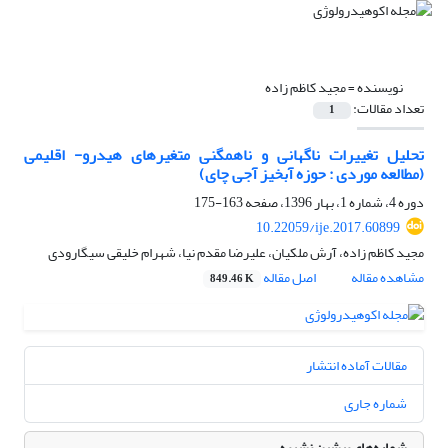
نویسنده =
مجید کاظم زاده
تعداد مقالات:
1
تحلیل تغییرات ناگهانی و ناهمگنی متغیرهای هیدرو- اقلیمی
(مطالعه موردی : حوزه آبخیز آجی چای)
دوره 4، شماره 1، بهار 1396، صفحه
163-175
10.22059/ije.2017.60899
مجید کاظم زاده، آرش ملکیان، علیرضا مقدم نیا، شهرام خلیقی سیگارودی
مشاهده مقاله
اصل مقاله
849.46 K
مقالات آماده انتشار
شماره جاری
شماره‌های پیشین نشریه