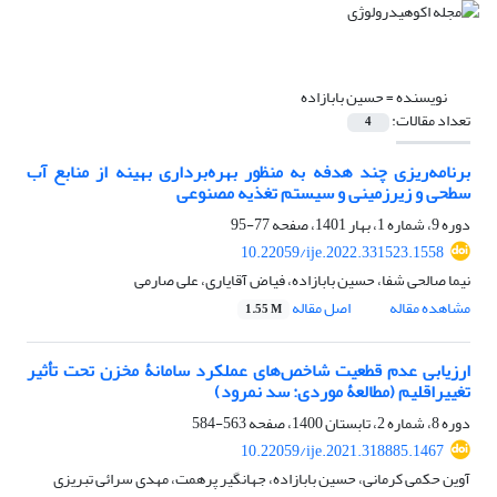
نویسنده =
حسین بابازاده
تعداد مقالات:
4
برنامه‌ریزی چند هدفه به منظور بهره‌برداری بهینه از منابع آب
سطحی و زیرزمینی و سیستم تغذیه مصنوعی
دوره 9، شماره 1، بهار 1401، صفحه
77-95
10.22059/ije.2022.331523.1558
نیما صالحی شفا، حسین بابازاده، فیاض آقایاری، علی صارمی
مشاهده مقاله
اصل مقاله
1.55 M
ارزیابی عدم قطعیت شاخص‌های عملکرد سامانۀ مخزن تحت تأثیر
تغییراقلیم (مطالعۀ موردی: سد نمرود)
دوره 8، شماره 2، تابستان 1400، صفحه
563-584
10.22059/ije.2021.318885.1467
آوین حکمی کرمانی، حسین بابازاده، جهانگیر پرهمت، مهدی سرائی تبریزی