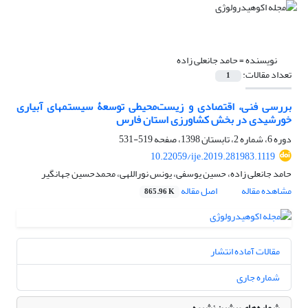
نویسنده =
حامد جانعلی زاده
تعداد مقالات:
1
بررسی فنی، اقتصادی و زیست‌محیطی توسعۀ سیستم‏های آبیاری
خورشیدی در بخش کشاورزی استان فارس
دوره 6، شماره 2، تابستان 1398، صفحه
519-531
10.22059/ije.2019.281983.1119
حامد جانعلی زاده، حسین یوسفی، یونس نوراللهی، محمدحسین جهانگیر
مشاهده مقاله
اصل مقاله
865.96 K
مقالات آماده انتشار
شماره جاری
شماره‌های پیشین نشریه