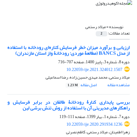
نویسنده =
میلاد رستمی
تعداد مقالات:
2
ارزیابی و برآورد میزان خطر فرسایش کناره‌ای رودخانه با استفاده
از مدل BANCS (مطالعۀ موردی: رودخانۀ واز استان مازندران)
دوره 8، شماره 3، پاییز 1400، صفحه
707-716
10.22059/ije.2021.324012.1507
میلاد رستمی، محمد مهدی حسین زاده، رضا اسماعیلی
مشاهده مقاله
اصل مقاله
1.23 M
بررسی پایداری کنارۀ رودخانۀ طالقان در برابر فرسایش و
راهکارهای مدیریتی آن با استفاده از روش تنش برشی لین
دوره 7، شماره 1، بهار 1399، صفحه
111-119
10.22059/ije.2020.291934.1236
زهرا اطمینان، میلاد رستمی، کاظم نصرتی