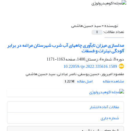
نویسنده =
سید حسین هاشمی
تعداد مقالات:
1
مدل‏سازی میزان تاب‏آوری چاه‏های آب شرب شهرستان مراغه در برابر
آلودگی نیترات و فسفات
دوره 8، شماره 4، زمستان 1400، صفحه
1163-1171
10.22059/ije.2022.335616.1589
مقصود امیرپور، حسین یوسفی، ناصر عبادتی، سید حسین هاشمی
مشاهده مقاله
اصل مقاله
1.22 M
مقالات آماده انتشار
شماره جاری
شماره‌های پیشین نشریه