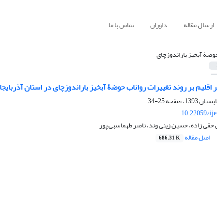
ارسال مقاله
داوران
تماس با ما
وضۀ آبخیز باراندوزچای
ییر اقلیم بر روند تغییرات رواناب حوضۀ آبخیز باراندوزچای در استان آذربا
25-34
10.22059/ij
حقی زاده، حسین زینی وند، ناصر طهماسبی پور
اصل مقاله
686.31 K