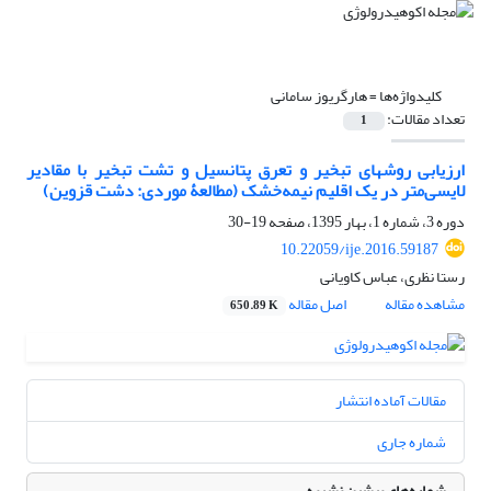
کلیدواژه‌ها =
هارگریوز سامانی
تعداد مقالات:
1
ارزیابی روش‏های تبخیر و تعرق پتانسیل و تشت تبخیر با مقادیر
لایسی‌متر در یک اقلیم نیمه‌خشک (مطالعۀ موردی: دشت قزوین)
دوره 3، شماره 1، بهار 1395، صفحه
19-30
10.22059/ije.2016.59187
رستا نظری، عباس کاویانی
مشاهده مقاله
اصل مقاله
650.89 K
مقالات آماده انتشار
شماره جاری
شماره‌های پیشین نشریه