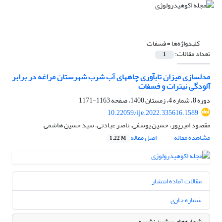
کلیدواژه‌ها =
فسفات
تعداد مقالات:
1
مدل‏سازی میزان تاب‏آوری چاه‏های آب شرب شهرستان مراغه در برابر
آلودگی نیترات و فسفات
دوره 8، شماره 4، زمستان 1400، صفحه
1163-1171
10.22059/ije.2022.335616.1589
مقصود امیرپور، حسین یوسفی، ناصر عبادتی، سید حسین هاشمی
مشاهده مقاله
اصل مقاله
1.22 M
مقالات آماده انتشار
شماره جاری
شماره‌های پیشین نشریه