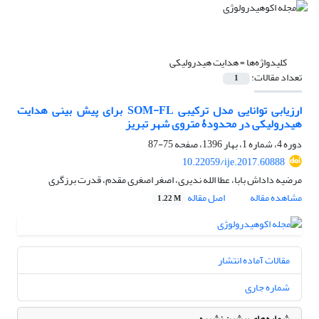
کلیدواژه‌ها =
هدایت هیدرولیکی
تعداد مقالات:
1
ارزیابی توانایی مدل ترکیبی SOM-FL برای پیش ‏بینی هدایت
هیدرولیکی در محدودۀ متروی شهر تبریز
دوره 4، شماره 1، بهار 1396، صفحه
75-87
10.22059/ije.2017.60888
مرضیه داداش بابا، عطا الله ندیری، اصغر اصغری مقدم، قدرت برزگری
مشاهده مقاله
اصل مقاله
1.22 M
مقالات آماده انتشار
شماره جاری
شماره‌های پیشین نشریه