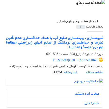
کلیدواژه‌ها =
بهره‏برداری تلفیقی
تعداد مقالات:
1
شبیه‌سازی – بهینه‌سازی منابع آب، با هدف حداقل‏سازی عدم تأمین
نیازها و حداقل‏سازی برداشت از منابع آب‏های زیرزمینی (مطالعۀ
موردی: حوضۀ زاهدان)
دوره 6، شماره 3، پاییز 1398، صفحه
593-609
10.22059/ije.2019.275650.1049
محمد عرفانیان، سید آرمان هاشمی منفرد، عبدالرضا صمیمی، بهاره پیرزاده
مشاهده مقاله
اصل مقاله
1.22 M
مقالات آماده انتشار
شماره جاری