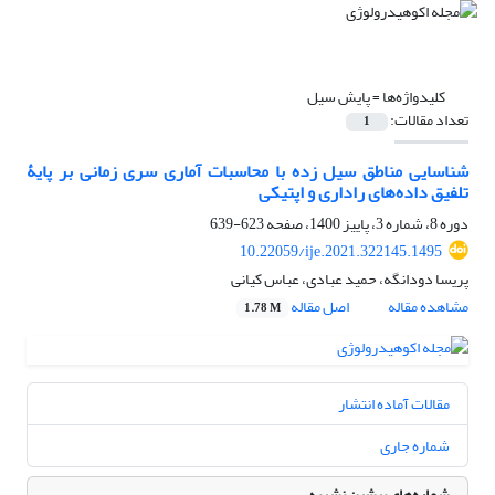
کلیدواژه‌ها =
پایش سیل‌
تعداد مقالات:
1
شناسایی مناطق سیل‏ زده با محاسبات آماری سری زمانی بر پایۀ
تلفیق داده‌های راداری و اپتیکی
دوره 8، شماره 3، پاییز 1400، صفحه
623-639
10.22059/ije.2021.322145.1495
پریسا دودانگه، حمید عبادی، عباس کیانی
مشاهده مقاله
اصل مقاله
1.78 M
مقالات آماده انتشار
شماره جاری
شماره‌های پیشین نشریه