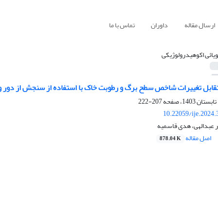
ارسال مقاله
داوران
تماس با ما
ویائی اکوهیدرولوژیکی
قابل تغییرات شاخص سطح برگ و رطوبت خاک با استفاده از سنجش از دور و م
207-222
10.22059/ije.2024
ار عبدالهی، هدی قاسمیه
اصل مقاله
878.04 K