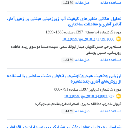
مشاهده مقاله
اصل مقاله
1.02 M
تحلیل مکانی متغیرهای کیفیت آب زیرزمینی مبتنی بر زمین‌آمار،
آنالیز آماری و معادلات ساختاری
دوره 5، شماره 4، زمستان 1397، صفحه
1385-1399
10.22059/ije.2018.271739.1006
مسلم برجی حسن گاویار، مهناز ابوالقاسمی، سیده مهسا موسوی رینه، فاطمه
روزبهانی، حسین یوسفی
مشاهده مقاله
اصل مقاله
1.43 M
ارزیابی وضعیت هیدروژئوشیمی آبخوان دشت سلماس با استفاده
از روش‌های آماری چندمتغیره
دوره 5، شماره 3، پاییز 1397، صفحه
791-800
10.22059/ije.2018.242803.737
کیوان نادری، عطا الله ندیری، اصغر اصغری مقدم، مهدی کرد
مشاهده مقاله
اصل مقاله
1.13 M
شناسایی و تحلیل عوامل مؤثر بر مشارکت بهره‌برداران در اقدامات