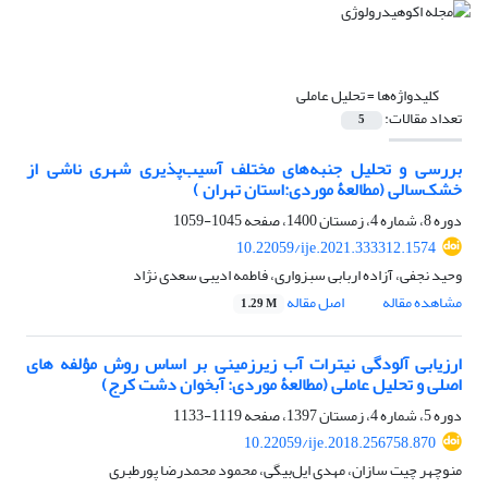
کلیدواژه‌ها =
تحلیل عاملی
تعداد مقالات:
5
بررسی و تحلیل جنبه‌های مختلف آسیب‌پذیری شهری ناشی از
خشک‌سالی (مطالعۀ موردی:استان تهران )
دوره 8، شماره 4، زمستان 1400، صفحه
1045-1059
10.22059/ije.2021.333312.1574
وحید نجفی، آزاده اربابی سبزواری، فاطمه ادیبی سعدی نژاد
مشاهده مقاله
اصل مقاله
1.29 M
ارزیابی آلودگی نیترات آب زیرزمینی بر اساس روش مؤلفه ‏های
اصلی و تحلیل عاملی (مطالعۀ موردی: آبخوان دشت کرج)
دوره 5، شماره 4، زمستان 1397، صفحه
1119-1133
10.22059/ije.2018.256758.870
منوچهر چیت سازان، مهدی ایل‌بیگی، محمود محمدرضا پورطبری