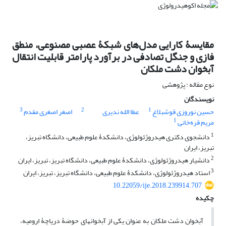
مقایسۀ کارایی مدل‌های شبکۀ عصبی مصنوعی، منطق
فازی و جنگل تصادفی در برآورد پارامتر قابلیت انتقال
آبخوان دشت ملکان
نوع مقاله : پژوهشی
نویسندگان
3
2
1
حسین نوروزی قوشبلاغ
عطا الله ندیری
اصغر اصغری مقدم
1
مریم قره‌خانی
1
دانشجوی دکتری هیدروژئولوژی، دانشکدۀ علوم طبیعی، دانشگاه تبریز،
تبریز، ایران
2
دانشیار هیدروژئولوژی، دانشکدۀ علوم طبیعی، دانشگاه تبریز، تبریز، ایران
3
استاد هیدروژئولوژی، دانشکدۀ علوم طبیعی، دانشگاه تبریز، تبریز، ایران
10.22059/ije.2018.239914.707
چکیده
آبخوان دشت ملکان به عنوان یکی از آبخوان‏های حوضۀ دریاچۀ ارومیه،