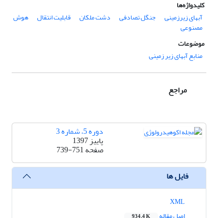
کلیدواژه‌ها
آب‏های زیرزمینی
جنگل تصادفی
دشت ملکان
قابلیت انتقال
هوش
مصنوعی
موضوعات
منابع آبهای زیر زمینی
مراجع
دوره 5، شماره 3
پاییز 1397
صفحه
739-751
فایل ها
XML
اصل مقاله
934.4 K