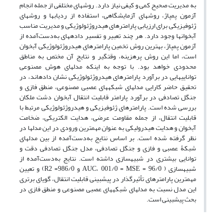
به مدیریت صحیح کمی و کیفی نیاز دارد. روش‏های مختلفی از جمله انجام
آزمون پمپاژ، روش‏های آزمایشگاهی، استفاده از ردیاب‏ها و روش‏های
ژئوفیزیکی برای ارزیابی پارامترهای هیدروژئولوژیکی و مدیریت مناسب
آبخوان‏ها وجود دارد. هر چند تعبیر و تفسیر داده‏های به‌دست‌آمده از
آزمون پمپاژ، بهترین روش تخمین پارامترهای هیدروژئولوژیکی آبخوان
است، اما این روش‏ پرهزینه، وقت‏گیر و نتایج آن مختص به مناطق
محدودی خواهد بود. با توجه به اینکه مدل‏های هوش مصنوعی
توانایی‏هایی در برآورد پارامترهای هیدروژئولوژیکی نشان داده‏اند، در
تحقیق حاضر کارایی مدل‏های شبکه‏های عصبی مصنوعی، منطق فازی و
جنگل تصادفی در برآورد پارامتر قابلیت انتقال آبخوان دشت ملکان
بررسی شده‏ است. پارامترهای ژئوفیزیکی و هیدروژئولوژیکی مرتبط با
قابلیت انتقال، از جمله مقاومت عرضی، هدایت الکتریکی، ضخامت
آبخوان و هدایت هیدرولیکی به عنوان مهم‏ترین ورودی در این مدل‏ها در
نظر گرفته شده ‏است. بر اساس نتایج به‌دست‌آمده از بین مدل‏های
شبکۀ عصبی و فازی و جنگل تصادفی، مدل جنگل تصادفی ‌دقت و
توانایی بیشتری در شبیه‏سازی داشته‏ است. نتایج به‌دست‌آمده از
شبیه‏سازی ( 96/0 = AUC، 001/0 = MSE و 986/0= R2) و تعیین
مهم‏ترین پارامترهای تأثیرگذار در پیش‏بینی قابلیت انتقال، گویای برتری
این مدل نسبت به مدل‏های شبکه‏های عصبی مصنوعی و منطق فازی در
بحث پیش‏بینی است.