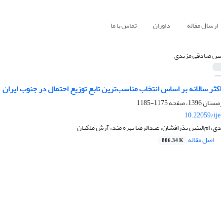
ارسال مقاله
داوران
تماس با ما
ن صادقی مزیدی
ر سالانه بر اساس انتخاب مناسب‌ترین تابع توزیع احتمال در جنوب ایران
1175-1185
10.22059/ij
 ام‌البنین بذرافشان، عبدالرضا بهره مند، آرش ملکیان
اصل مقاله
806.34 K