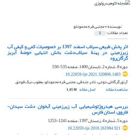
نویسنده =
مجتبی قره محمودلو
تعداد مقالات:
2
اثر پخش طبیعی سیلاب اسفند 1397 بر خصوصیات کمی و کیفی آب
زیرزمینی در پهنۀ سیلاب‌دشت بخش انتهایی حوضۀ آبریز
گرگان‌رود
دوره 8، شماره 2، تابستان 1400، صفحه
535-550
10.22059/ije.2021.320806.1483
آرتق گرگانلی دوجی، نادر جندقی، مجتبی قره محمودلو، یعقوب نیک قوجق
مشاهده مقاله
اصل مقاله
1.45 M
بررسی هیدروژئوشیمیایی آب زیرزمینی آبخوان دشت سیدان-
فاروق، استان فارس
دوره 5، شماره 4، زمستان 1397، صفحه
1241-1253
10.22059/ije.2018.261984.921