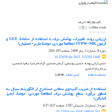
کلیدواژه‌ها =
برف
تعداد مقالات:
2
ارزیابی روند تغییرات پوشش برف با استفاده از سامانۀ GEE و
آزمون TFPW-MK (مطالعۀ موردی: حوضۀ ماربر- اصفهان)
دوره 8، شماره 1، بهار 1400، صفحه
195-204
10.22059/ije.2021.315592.1440
حسن ترابی پوده، حسین یوسفی، آرمان صمدی، آزاده ارشیا، زهرا شمسی،
یزدان یاراحمدی
مشاهده مقاله
اصل مقاله
1.29 M
استفاده از ضریب آلبیدوی سطحی مستخرج از الگوریتم سبال به
منظور برآورد سطح پوشش برف (مطالعۀ موردی: حوضۀ آبخیز
کشکان)
دوره 5، شماره 2، تابستان 1397، صفحه
627-637
10.22059/ije.2018.248019.791