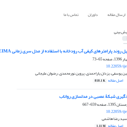
ارسال مقاله
داوران
تماس با ما
یش ‏بینی
د پارامترهای کیفی آب رودخانه با استفاده از مدل سری زمانی AEIMA در حوضۀ آبخیز رودخانۀ کهمان
65-73
10.22059/ij
ین یوسفی، یزدان یاراحمدی، پروین نورمحمدی، رضوان علیجانی
اصل مقاله
818.1 K
ادگیری شبکۀ عصبی در مدل‏سازی رواناب
659-667
10.22059/ij
 سید رضا هاشمی
اصل مقاله
1.11 M