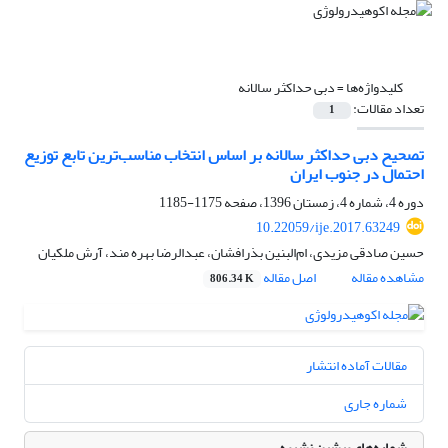
کلیدواژه‌ها =
دبی حداکثر سالانه
تعداد مقالات:
1
تصحیح دبی حداکثر سالانه بر اساس انتخاب مناسب‌ترین تابع توزیع
احتمال در جنوب ایران
دوره 4، شماره 4، زمستان 1396، صفحه
1175-1185
10.22059/ije.2017.63249
حسین صادقی مزیدی، ام‌البنین بذرافشان، عبدالرضا بهره مند، آرش ملکیان
مشاهده مقاله
اصل مقاله
806.34 K
مقالات آماده انتشار
شماره جاری
شماره‌های پیشین نشریه