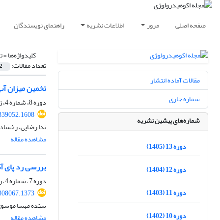
صفحه اصلی
مرور
اطلاعات نشریه
راهنمای نویسندگان
کلیدواژه‌ها =
ت
تعداد مقالات:
2
مقالات آماده انتشار
تخمین میزان آب 
شماره جاری
دوره 8، شماره 4، زمستان 1400، صفحه
.339052.1608
شماره‌های پیشین نشریه
ندا رضایی، رخشاد
مشاهده مقاله
دوره 13 (1405)
بررسی رد پای آب
دوره 12 (1404)
دوره 7، شماره 4، زمستان 1399، صفحه
دوره 11 (1403)
.308067.1373
سیّده مهسا موسوی
دوره 10 (1402)
مشاهده مقاله