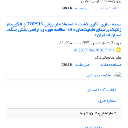
پروین محمدی، ارش ملکیان
مشاهده مقاله
اصل مقاله
688.4 K
بهینه‏ سازی الگوی کشت با استفاده از روش TOPSIS و الگوریتم
ژنتیک بر‌مبنای قابلیت‌های GIS (مطالعۀ موردی: اراضی بخش جلگه،
استان اصفهان)
دوره 3، شماره 1، بهار 1395، صفحه
69-82
10.22059/ije.2016.59191
علیرضا وفائی نژاد
مشاهده مقاله
اصل مقاله
736.3 K
مقالات آماده انتشار
شماره جاری
شماره‌های پیشین نشریه
دوره 13 (1405)