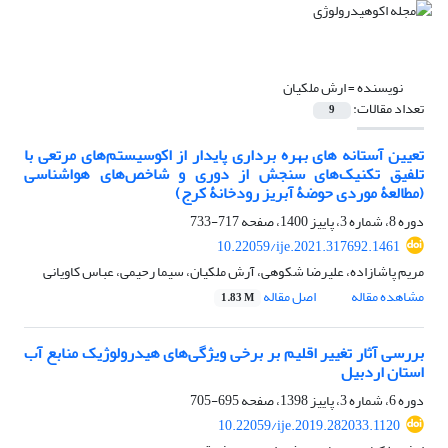
نویسنده =
ارش ملکیان
تعداد مقالات:
9
تعیین آستانه‏‏ های بهره‏ برداری پایدار از اکوسیستم‌های مرتعی با
تلفیق تکنیک‌های سنجش از دوری و شاخص‌های هواشناسی
(مطالعۀ موردی حوضۀ آبریز رودخانۀ کرج)
دوره 8، شماره 3، پاییز 1400، صفحه
717-733
10.22059/ije.2021.317692.1461
مریم پاشازاده، علیرضا شکوهی، آرش ملکیان، سیما رحیمی، عباس کاویانی
مشاهده مقاله
اصل مقاله
1.83 M
بررسی آثار تغییر اقلیم بر برخی ویژگی‌های هیدرولوژیک منابع آب
استان اردبیل
دوره 6، شماره 3، پاییز 1398، صفحه
695-705
10.22059/ije.2019.282033.1120