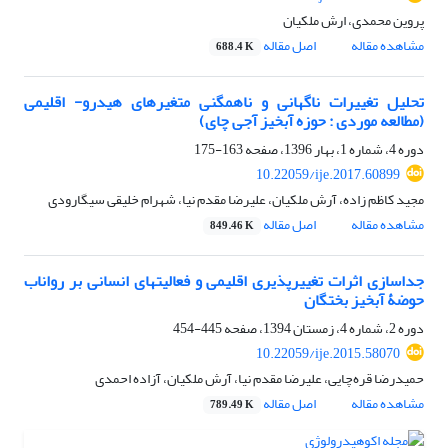
پروین محمدی، ارش ملکیان
مشاهده مقاله
اصل مقاله
688.4 K
تحلیل تغییرات ناگهانی و ناهمگنی متغیرهای هیدرو- اقلیمی
(مطالعه موردی : حوزه آبخیز آجی چای)
دوره 4، شماره 1، بهار 1396، صفحه
163-175
10.22059/ije.2017.60899
مجید کاظم زاده، آرش ملکیان، علیرضا مقدم نیا، شهرام خلیقی سیگارودی
مشاهده مقاله
اصل مقاله
849.46 K
جدا‏سازی اثرات تغییر‌پذیری اقلیمی و فعالیت‏‏های انسانی بر رواناب
حوضۀ آبخیز بختگان
دوره 2، شماره 4، زمستان 1394، صفحه
445-454
10.22059/ije.2015.58070
حمیدرضا قره‌چایی، علیرضا مقدم نیا، آرش ملکیان، آزاده احمدی
مشاهده مقاله
اصل مقاله
789.49 K