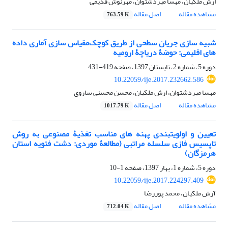
ارش ملکیان، مهسا میردشتوان، مهرنوش قدیمی
مشاهده مقاله
اصل مقاله
763.59 K
شبیه‏ سازی جریان سطحی از طریق کوچک‌مقیاس‏ سازی آماری داده
‏های اقلیمی: حوضۀ دریاچۀ‏ ارومیه
دوره 5، شماره 2، تابستان 1397، صفحه
419-431
10.22059/ije.2017.232662.586
مهسا میردشتوان، ارش ملکیان، محسن محسنی ساروی
مشاهده مقاله
اصل مقاله
1017.79 K
تعیین و اولویت‏بندی پهنه‏‏ های مناسب تغذیۀ مصنوعی به روش
تاپسیس فازی سلسله ‏مراتبی (مطالعۀ موردی: دشت فتویه استان
هرمزگان)
دوره 5، شماره 1، بهار 1397، صفحه
1-10
10.22059/ije.2017.224297.409
آرش ملکیان، محمد پوررضا
مشاهده مقاله
اصل مقاله
712.04 K