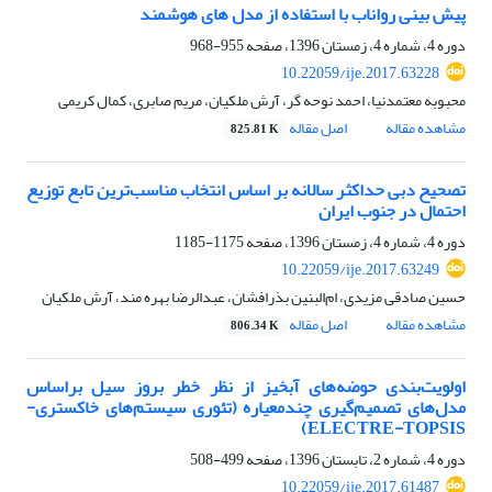
پیش‏ بینی رواناب با استفاده از مدل‏ های هوشمند
دوره 4، شماره 4، زمستان 1396، صفحه
955-968
10.22059/ije.2017.63228
محبوبه معتمدنیا، احمد نوحه گر، آرش ملکیان، مریم صابری، کمال کریمی
مشاهده مقاله
اصل مقاله
825.81 K
تصحیح دبی حداکثر سالانه بر اساس انتخاب مناسب‌ترین تابع توزیع
احتمال در جنوب ایران
دوره 4، شماره 4، زمستان 1396، صفحه
1175-1185
10.22059/ije.2017.63249
حسین صادقی مزیدی، ام‌البنین بذرافشان، عبدالرضا بهره مند، آرش ملکیان
مشاهده مقاله
اصل مقاله
806.34 K
اولویت‌بندی حوضه‌های آبخیز از نظر خطر بروز سیل بر‌اساس
مدل‌های تصمیم‌گیری چندمعیاره (تئوری سیستم‌های خاکستری-
ELECTRE-TOPSIS)
دوره 4، شماره 2، تابستان 1396، صفحه
499-508
10.22059/ije.2017.61487