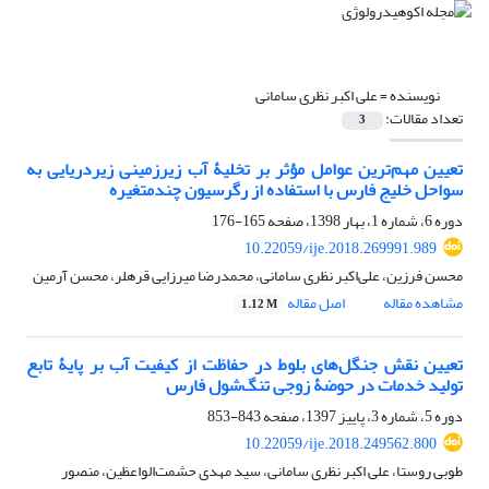
نویسنده =
علی اکبر نظری سامانی
تعداد مقالات:
3
تعیین مهم‌ترین عوامل مؤثر بر تخلیۀ آب زیرزمینی زیردریایی به
سواحل خلیج فارس با استفاده از رگرسیون چندمتغیره
دوره 6، شماره 1، بهار 1398، صفحه
165-176
10.22059/ije.2018.269991.989
محسن فرزین، علی‌اکبر نظری سامانی، محمدرضا میرزایی قرهلر، محسن آرمین
مشاهده مقاله
اصل مقاله
1.12 M
تعیین نقش جنگل‏‌های بلوط در حفاظت از کیفیت آب بر پایۀ تابع
تولید خدمات در حوضۀ زوجی تنگ‌شول فارس
دوره 5، شماره 3، پاییز 1397، صفحه
843-853
10.22059/ije.2018.249562.800
طوبی روستا، علی اکبر نظری سامانی، سید مهدی حشمت‌الواعظین، منصور