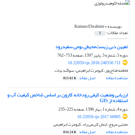
نویسنده =
Kumars Ebrahimi
تعداد مقالات:
2
تعیین دبی زیست‌محیطی بومی سفیدرود
دوره 5، شماره 3، پاییز 1397، صفحه
753-762
10.22059/ije.2018.240350.711
فاطمه فتاح‌پور، کیومرث ابراهیمی، سوگند بیات
مشاهده مقاله
اصل مقاله
813.02 K
ارزیابی وضعیت کیفی رودخانه کارون بر اساس شاخص کیفیت آب و
استفاده از GIS
دوره 4، شماره 1، بهار 1396، صفحه
225-235
10.22059/ije.2017.60905
مجتبی مروج، ایمان کریمی راد، کیومرث ابراهیمی
مشاهده مقاله
اصل مقاله
834.24 K