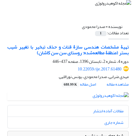
نویسنده =
صدرا محمودی
تعداد مقالات:
1
تهیۀ مشخصات هندسی سازۀ قنات و حذف تبخیر با تغییر شیب
بستر (منطقۀ مطالعه‌شده: روستای سن‏ سن کاشان)
دوره 4، شماره 2، تابستان 1396، صفحه
437-446
10.22059/ije.2017.61480
مهدی ضرابی، صدرا محمودی، یونس نوراللهی
مشاهده مقاله
اصل مقاله
688.99 K
مقالات آماده انتشار
شماره جاری
شماره‌های پیشین نشریه