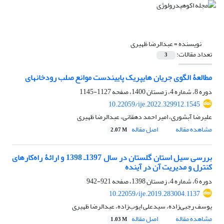
نویسنده =
عبدالرضا ظهیری
تعداد مقالات:
3
مطالعۀ الگوی جریان هایپریک پاییندست موانع صلب رودخانهای
دوره 8، شماره 4، زمستان 1400، صفحه
1127-1145
10.22059/ije.2022.329912.1545
علیرضا آبشوری، امیر احمد دهقانی، عبدالرضا ظهیری
مشاهده مقاله
اصل مقاله
2.07 M
بررسی سیل استان گلستان در سال 1397ـ 1398 و ارائۀ راه‌کارهای
کنترل و مدیریت آن در آینده
دوره 6، شماره 4، زمستان 1398، صفحه
921-942
10.22059/ije.2019.283004.1137
یوسف رجبی‌زاده، سیدعلی ایوب‌زاده، عبدالرضا ظهیری
مشاهده مقاله
اصل مقاله
1.03 M