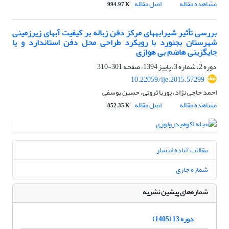
مشاهده مقاله
اصل مقاله
994.97 K
بررسی تأثیر شیرابه‏های مرکز دفن زباله بر کیفیت آب‏های زیرزمینی
شهرستان بجنورد با رویکرد طراحی محل دفن استاندارد و یا
جایگزینی هاضم بی‏ هوازی
دوره 2، شماره 3، پاییز 1394، صفحه
301-310
10.22059/ije.2015.57299
احمد حاجی نژاد، پوریا ثروتی، حسین یوسفی
مشاهده مقاله
اصل مقاله
852.35 K
مقالات آماده انتشار
شماره جاری
شماره‌های پیشین نشریه
دوره 13 (1405)