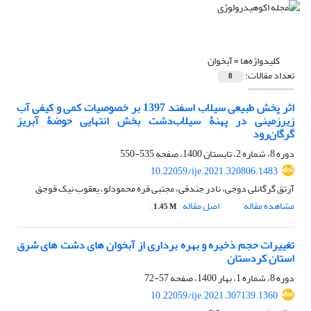
کلیدواژه‌ها =
آبخوان
تعداد مقالات:
8
اثر پخش طبیعی سیلاب اسفند 1397 بر خصوصیات کمی و کیفی آب
زیرزمینی در پهنۀ سیلاب‌دشت بخش انتهایی حوضۀ آبریز
گرگان‌رود
دوره 8، شماره 2، تابستان 1400، صفحه
535-550
10.22059/ije.2021.320806.1483
آرتق گرگانلی دوجی، نادر جندقی، مجتبی قره محمودلو، یعقوب نیک قوجق
مشاهده مقاله
اصل مقاله
1.45 M
تغییرات حجم ذخیره و بهره‏ برداری از آبخوان ‏های دشت‏ های شرق
استان کردستان
دوره 8، شماره 1، بهار 1400، صفحه
57-72
10.22059/ije.2021.307139.1360