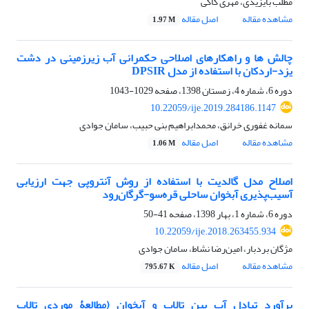
مطلب بایزیدی، مهری کاکی
مشاهده مقاله
اصل مقاله
1.97 M
چالش ها و راه‏کارهای اصلاحی حکمرانی آب زیرزمینی در دشت
یزد-اردکان با استفاده از مدل DPSIR
دوره 6، شماره 4، زمستان 1398، صفحه
1029-1043
10.22059/ije.2019.284186.1147
سمانه غفوری خرانق، محمدابراهیم بنی حبیب، سامان جوادی
مشاهده مقاله
اصل مقاله
1.06 M
اصلاح مدل گالدیت با استفاده از روش آنتروپی جهت ارزیابی
آسیب‌پذیری آبخوان ساحلی قره‌سو-گرگان‌رود
دوره 6، شماره 1، بهار 1398، صفحه
41-50
10.22059/ije.2018.263455.934
مژگان بردبار، امین‌رضا نشاط، سامان جوادی
مشاهده مقاله
اصل مقاله
795.67 K
برآورد تبادل آب بین تالاب‏ و آبخوان (مطالعۀ موردی تالاب‏