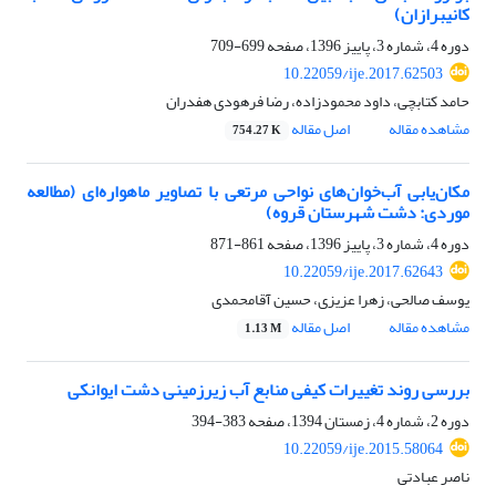
کانی‏برازان)
دوره 4، شماره 3، پاییز 1396، صفحه
699-709
10.22059/ije.2017.62503
حامد کتابچی، داود محمودزاده، رضا فرهودی هفدران
مشاهده مقاله
اصل مقاله
754.27 K
مکان‌یابی آب‌خوان‌های نواحی مرتعی با تصاویر ماهواره‌ای (مطالعه
موردی: دشت شهرستان قروه)
دوره 4، شماره 3، پاییز 1396، صفحه
861-871
10.22059/ije.2017.62643
یوسف صالحی، زهرا عزیزی، حسین آقامحمدی
مشاهده مقاله
اصل مقاله
1.13 M
بررسی روند تغییرات کیفی منابع آب زیر‌زمینی دشت ایوانکی
دوره 2، شماره 4، زمستان 1394، صفحه
383-394
10.22059/ije.2015.58064
ناصر عبادتی