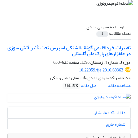
نویسنده =
مهدی عابدی
تعداد مقالات:
1
تغییرات خرداقلیمی گونۀ بالشتکی اسپرس تحت تأثیر آتش ‏سوزی
در علفزار‏های پارک ملی گلستان
دوره 3، شماره 4، زمستان 1395، صفحه
623-630
10.22059/ije.2016.60363
خدیجه بهلکه، مهدی عابدی، قاسمعلی دیانتی تیلکی
مشاهده مقاله
اصل مقاله
649.15 K
مقالات آماده انتشار
شماره جاری
شماره‌های پیشین نشریه