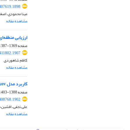
.407619.1898
مینا محمودی، اصغر
مشاهده مقاله
ارزیابی منطقه‌ا
صفحه
1369-1387
.411802.1907
کاظم شاهوردی
مشاهده مقاله
کاربرد مدل CA-Markovدر حوضۀ آبخیز مندرجان زاینده‌رود جهت پیش‌بینی تغییرات کاربری اراضی
صفحه
1388-1403
.408768.1902
علی نجفی، افشین 
مشاهده مقاله