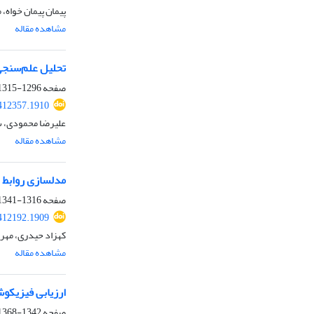
پیمان پیمان خواه،
مشاهده مقاله
تحلیل علم‌سنجی
صفحه
1296-1315
.412357.1910
علیرضا محمودی، س
مشاهده مقاله
مدلسازی روابط 
صفحه
1316-1341
.412192.1909
کهزاد حیدری، مهری
مشاهده مقاله
ارزیابی فیزیکوش
صفحه
1342-1368