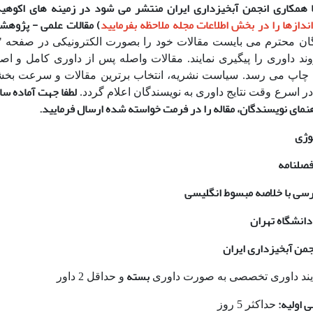
 همکاری انجمن آبخیزداری ایران منتشر می شود در زمینه های اکوهید
دازها را در بخش اطلاعات مجله ملاحظه بفرمایید
) مقالات علمی - پژوهش
ن محترم می بایست مقالات خود را بصورت الکترونیکی در صفحه "
ند داوری را پی­گیری نمایند. مقالات واصله پس از داوری کامل و اص
 چاپ می رسد. سیاست نشریه، انتخاب برترین مقالات و سرعت بخشی
لطفا جهت آماده سا
ر اسرع وقت نتایج داوری به نویسندگان اعلام گردد.
نمای نویسندگان، مقاله را در فرمت خواسته شده ارسال فرمایید.
لوژی
فصلنامه
ارسی با خلاصه مبسوط انگلیسی
دانشگاه تهران
جمن آبخیزداری ایران
بسته
یند داوری تخصصی به صورت داوری
و حداقل 2 داور
 اولیه:
حداکثر 5 روز