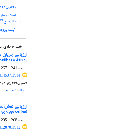
تخمین مقدار دبی حد
طی سال‌های 1383 تا 1393
آینده‌پژوه
شماره جاری:
دوره 13، ش
ارزیابی جریان 
رودخانه (مطالع
صفحه
1241-1267
.414537.1914
حسین فاخری، مهد
مشاهده مقاله
ارزیابی نقش سا
(مطالعه موردی: 
صفحه
1268-1295
.412878.1912