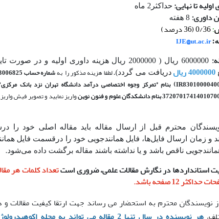
اولیه تا نهایی:
حداکثر2 ماه
ن داوری:
8 هفته
ش
:
0/36 (36 درصد)
IJE@ut.ac.ir
ه:
ه:
6000000 ریال ( 2000000 ریال هزینه داوری اولیه و در صور
4000000 ریال
لطفا هزینه مذکور را به
شماره حساب
4001070103006825
دریافت می گردد).
ختصاصی درآمد دانشگاه تهران نزد بانک مرکزی"
37 بنام دانشکدگان علوم و فنون نوین
واریز نمایید و تصویر فیش واریز
یسندگان محترم قبل از ارسال مقاله باید مقاله اصلی خود را د
د و زمان ارسال فایل­‌ها، فایل همانندجویی خود را درقسمت فایل هما
همانندجویی ناقص باشد و یا نداشته باشند مقاله برگشت داده می­‌شود.
ایت استانداردها در نگارش مقالات علمی، ضروری است
اکثر 12 صفحه باشد.
نویسندگان محترم به استحضار می رساند جهت ارتقا کیفیت مقالات و در
لف،
هر نویسنده در سال تنها 2 مقاله می تواند به مجله اکوهیدرولوژی