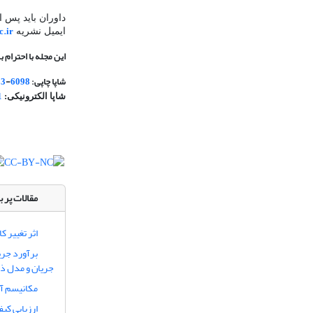
داوران باید پس 
c.ir
ایمیل نشریه
این مجله با احترام ب
شاپا چاپی:
6098
-
23
1
شاپا الکترونیکی:
مقالات پر ب
اثر تغییر 
برآورد جری
جریان و مدل ذ
مکانیسم آل
ارزیابی کی