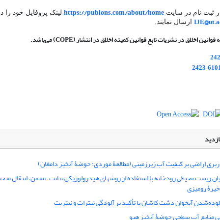
https://publons.com/about/home
از ثبت نام در سایت
لینک پروفایل خود را د
IJE@ut.a
ارسال نمایند.
ه قوانین اخلاق در نشریات تابع قوانین کمیته اخلاق در انتشار (
) می‌باشد.
COPE
24
2423
610
-
ازدید
کاربری اراضی بر کیفیت آب زیرزمینی (مطالعۀ موردی: حوضۀ آبخیز دامغان)
ان زیست ‏محیطی رودخانه با استفاده از روش‏های هیدرولوژیکی تنانت، تسمن، انتقال منحن
خیرۀ رومیزی
وده‌شدن آبخوان دشت کاشان با تأکید بر آلودگی نیترات و نیتریت
فی منابع آب سطحی حوضۀ آبخیز هیو