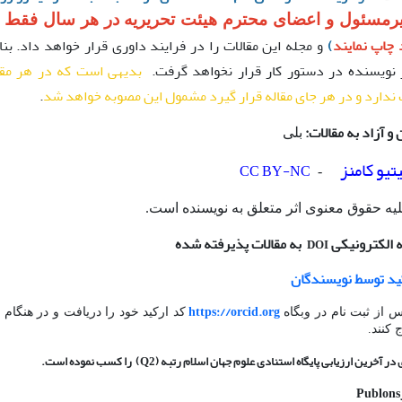
یرمسئول و اعضای محترم هیئت تحریریه
در هر سال فقط ی
 چاپ نمایند
)
و مجله این مقالات را در فرایند داوری قرار خواهد داد. بنا
بدیهی است که در هر مقا
ندارد و در هر جای مقاله قرار گیرد مشمول این مصوبه خواهد شد
.
 آزاد به مقالات:
بلی
تیو کامنز
CC BY-NC
-
یه حقوق معنوی اثر متعلق به نویسنده است.
الکترونیکی
به مقالات پذیرفته شده
DOI
کید توسط نویسندگان
https://orcid.org
س از ثبت نام در وبگاه
کد ارکید خود را دریافت و در هنگام 
کنند.
ین ارزیابی پایگاه استنادی علوم جهان اسلام رتبه (Q2) را کسب نموده است.
Publons