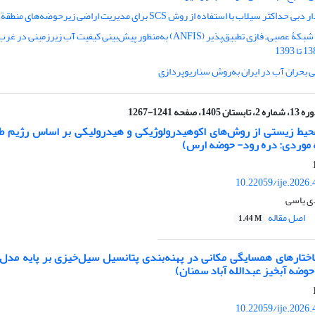
اکثر سیلاب با استفاده از روش SCS برای مدیریت اراضی زیرحوضه‌های منطقة کن
استفاده از شبکۀ عصبی‌ـ فازی تطبیق‌پذیر (ANFIS) به‌منظور پیش‌بینی کیفیت آب زیر‌
ی بحران آب در ایران به‌روش سناریوپردازی
ماره 2، تابستان 1405، صفحه 1241-1267
محیط زیستی از روش‌های اکوهیدرولوژیکی و هیدرولیکی بر اساس رژیم ط
ه موردی: دره رود- حوضه ارس)
10.22059/ije.2026
ی یاسی
اصل مقاله
1.44 M
ختارهای همسایگی مکانی در پهنه‌بندی پتانسیل سیل‌خیزی بر پایه مدل
حوضه آبخیز عبدالله آباد سمنان)
10.22059/ije.2026