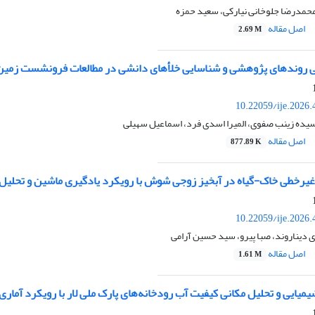
 محمدرضا جلوخانی نیارکی، سعید حمزه
اصل مقاله
2.69 M
 روندهای پژوهشی و شناسایی خلأهای دانشی در مطالعات فرونشست زمین 
10.22059/ije.2026
یده زینب صفوی، المیرا اسدی فرد، اسماعیل سهیلی
اصل مقاله
877.89 K
غیرخطی خاک-گیاه در آبخیز زوجی شوش با رویکرد یادگیری ماشین و تحلی
10.22059/ije.2026
 دیناروند، صبا پیرو، سید حسین آرامی
اصل مقاله
1.61 M
یمیایی و تحلیل مکانی کیفیت آب رودخانه‌های پارک ملی لار با رویکرد آمار