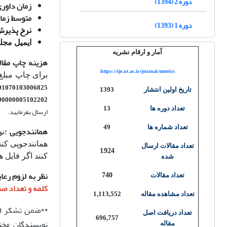
دوره 2 (1394)
زمان داوری 
متوسط زما
دوره 1 (1393)
نرخ پذیر
ایمیل مجل
آمار و ارقام نشریه
هزینه چاپ مقال
https://ije.ut.ac.ir/journal/metrics
برای چاپ مبلغ
IR830100004001070103006825) بنام "تمرکز وجوه ا
تاریخ اولین انتشار
1393
2070174140107000000005102202
تعداد دوره ها
13
ارسال بفرمایید.
تعداد شماره ها
49
همانندجویی
:
نو
همانندجویی کنن
تعداد مقالات ارسال
1,924
کنند اگر فایل 
شده
740
نظر به لزوم رع
تعداد مقالات
کلمه و تعداد صفحات حد
تعداد مشاهده مقاله
1,113,552
**ضمن تشکر از 
تعداد دریافت اصل
696,757
نویسندگان مخت
مقاله