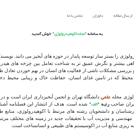
ارسال مقاله
داوران
تماس با ما
به سامانه "
مجله
اکوهیدرولوژی
"
خوش آمدید
ولوژی را بستر ساز توسعه پایدار در حوزه های آبخیز می دانند. نویسند
گاهی بیشتر و نگرش عمیق تر به شناخت تعامل بین چرخه های هیدرو
 بررسی مشکلات ناشی از فعالیت های انسان در بهم خوردن تعادل ظر
ی محیط که در تامین غذای انسان، حفاظت خاک و زیبایی محیط دخ
علمی
ولوژی مجله
دانشگاه تهران و انجمن آبخیزداری ایران است و در 
رتبه "
الف
"
یران صاحب
شده است. هدف از انتشار این فصلنامه آشنا 
شناسان و دانشجویان رشته های مرتبط با اکوهیدرولوژی، منابع ط
هندسی و مدیریت آب با تحقیقات جدید در زمینه های مختلف مرتب
مه ریزی منابع آب در اکوسیستم های طبیعی و انسان­ساخت است.