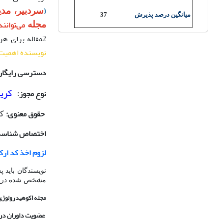
(
سردبیر، مد
میانگین درصد پذیرش
37
می‌توانند
مجله
2مقاله برای هر نویسنده در دستور کار قرار نخواهد گرفت.
نویسنده اهمیت 
دسترسی رایگان و
کریی
نوع مجوز
:
حقوق معنوی:
کل
اختصاص شناسه 
لزوم اخذ کد ار
نویسندگان باید پ
مشخص شده درج 
مجله اکوهیدرولوژی در آخر
عضویت داوران در