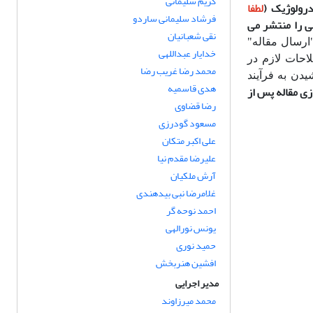
کریم سلیمانی
رولوژیک (
لطفا
فرشاد سلیمانی ساردو
ی را منتشر می
نقی شعبانیان
ارسال مقاله"
خدایار عبداللهی
لاحات لازم در
محمد رضا غریب رضا
دن به فرآیند
هدی قاسمیه
زی مقاله پس از
رضا قضاوی
مسعود گودرزی
علی اکبر متکان
علیرضا مقدم نیا
آرش ملکیان
غلامرضا نبی بیدهندی
احمد نوحه گر
یونس نورالهی
حمید نوری
افشین هنربخش
مدیر اجرایی
محمد میرزاوند