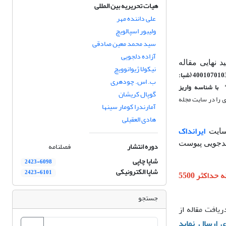
هیات تحریریه بین المللی
علی داننده مهر
ولیبور اسپالویچ
سید محمد معین صادقی
آزاده دلجویی
ت تایید نهایی مقاله
نیکولا ژیوانوویچ
(شبا:
ب. اس. چودهری
با شناسه واریز
گوپال کریشان
ی را در سایت مجله
آمارندرا کومار سینها
هادی العقیلی
ایرانداک
رسایت
نندجویی پیوست
دوره انتشار
فصلنامه
شاپا چاپی
2423-6098
شاپا الکترونیکی
2423-6101
تعداد کلمات هر مقاله حداکثر 5500
جستجو
یافت مقاله از
ارسال نماید