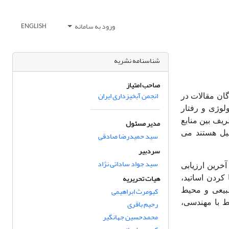
ورود به سامانه
ENGLISH
شناسنامه نشریه
صاحب امتیاز
انجمن آبخیزداری ایران
گان مقالات در
لوژی و رفتار
یف بین منابع
مدیر مسئول
یل هستند می
سید حمیدرضا صادقی
سردبیر
سید جواد ساداتی نژاد
آخرین ارزیابی
هیات تحریریه
کردن اساتید،
کیومرث ابراهیمی
بیعی و محیط
رحیم باقری
ط با مهندسی،
محمدحسین جهانگیر