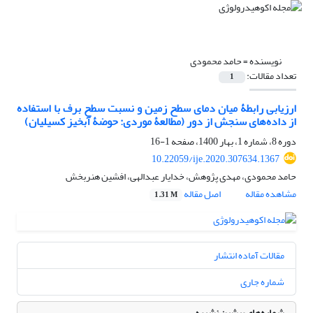
نویسنده =
حامد محمودی
تعداد مقالات:
1
ارزیابی رابطۀ میان دمای سطح زمین و نسبت سطح برف با استفاده
از داده‌های سنجش از دور (مطالعۀ موردی: حوضۀ آبخیز کسیلیان)
دوره 8، شماره 1، بهار 1400، صفحه
1-16
10.22059/ije.2020.307634.1367
حامد محمودی، مهدی پژوهش، خدایار عبدالهی، افشین هنربخش
مشاهده مقاله
اصل مقاله
1.31 M
مقالات آماده انتشار
شماره جاری
شماره‌های پیشین نشریه