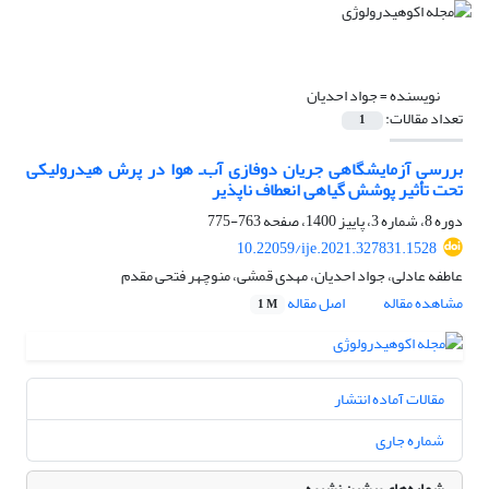
نویسنده =
جواد احدیان
تعداد مقالات:
1
بررسی آزمایشگاهی جریان دوفازی آب‌ـ هوا در پرش هیدرولیکی
تحت تأثیر پوشش گیاهی انعطاف ‏ناپذیر
دوره 8، شماره 3، پاییز 1400، صفحه
763-775
10.22059/ije.2021.327831.1528
عاطفه عادلی، جواد احدیان، مهدی قمشی، منوچهر فتحی مقدم
مشاهده مقاله
اصل مقاله
1 M
مقالات آماده انتشار
شماره جاری
شماره‌های پیشین نشریه