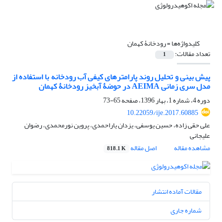
کلیدواژه‌ها =
رودخانۀ کهمان
تعداد مقالات:
1
پیش ‏بینی و تحلیل روند پارامترهای کیفی آب رودخانه با استفاده از
مدل سری زمانی AEIMA در حوضۀ آبخیز رودخانۀ کهمان
دوره 4، شماره 1، بهار 1396، صفحه
65-73
10.22059/ije.2017.60885
علی حقی زاده، حسین یوسفی، یزدان یاراحمدی، پروین نورمحمدی، رضوان
علیجانی
مشاهده مقاله
اصل مقاله
818.1 K
مقالات آماده انتشار
شماره جاری