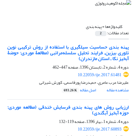
کلیدواژه‌ها =
پهنه‏ بندی
تعداد مقالات:
2
پهنه ‏بندی حساسیت سیل‏گیری با استفاده از روش ترکیبی نوین
تئوری بیزین‌ـ‌ فرایند تحلیل سلسله‌مراتبی (مطالعۀ موردی: حوضۀ
آبخیز نکا ـ استان مازندران)
دوره 4، شماره 2، تابستان 1396، صفحه
447-462
10.22059/ije.2017.61481
علیرضا عرب عامری، حمیدرضا پورقاسمی، کورش شیرانی
مشاهده مقاله
اصل مقاله
693.26 K
ارزیابی روش های پهنه بندی فرسایش خندقی (مطالعه موردی:
حوزه آبخیز آبگندی)
دوره 4، شماره 1، بهار 1396، صفحه
119-132
10.22059/ije.2017.60893