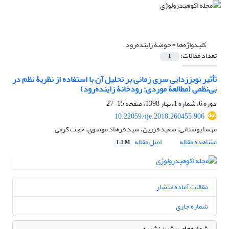
کلیدواژه‌ها =
حوضۀ زاینده‌رود‌
تعداد مقالات:
1
تأثیر نویززدایی سری زمانی بر تحلیل آن با استفاده از نظریۀ نظم در
بی‌نظمی (مطالعۀ موردی: رودخانۀ زاینده‌رود)
دوره 6، شماره 1، بهار 1398، صفحه
15-27
10.22059/ije.2018.260455.906
مهسا بوستانی، سعید فرزین، سید فرهاد موسوی، حجت کرمی
مشاهده مقاله
اصل مقاله
1.1 M
مقالات آماده انتشار
شماره جاری
شماره‌های پیشین نشریه