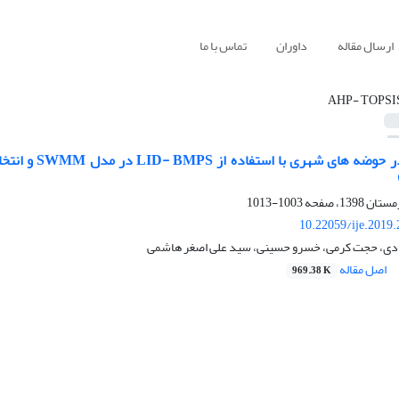
ارسال مقاله
داوران
تماس با ما
AHP- TOPSI
1003-1013
10.22059/ije.2019
ادی، حجت کرمی، خسرو حسینی، سید علی اصغر هاشمی
اصل مقاله
969.38 K