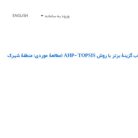
ورود به سامانه
ENGLISH
کاهش سیلاب در حوضه‏ های شهری با استفاده از LID- BMPS در مدل SWMM و انتخاب گزینۀ برتر با روش AHP- TOPSIS (مطالعۀ موردی: منطقۀ شهرک