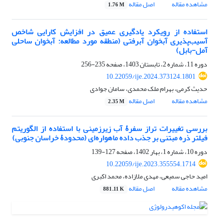
مشاهده مقاله
اصل مقاله
1.76 M
استفاده از رویکرد یادگیری عمیق در افزایش کارایی شاخص
آسیب‌پذیری آبخوان آبرفتی (منطقه مورد مطالعه: آبخوان ساحلی
آمل-بابل)
دوره 11، شماره 2، تابستان 1403، صفحه
235-256
10.22059/ije.2024.373124.1801
حدیث کرمی، بهرام ملک محمدی، سامان جوادی
مشاهده مقاله
اصل مقاله
2.35 M
بررسی تغییرات تراز سفرۀ آب زیرزمینی با استفاده از الگوریتم
فیلتر ذره مبتنی بر جذب داده ماهواره‌ای (محدودۀ خراسان جنوبی)
دوره 10، شماره 1، بهار 1402، صفحه
127-139
10.22059/ije.2023.355554.1714
امید حاجی سمیعی، مهدی ملازاده، محمد اکبری
مشاهده مقاله
اصل مقاله
881.11 K