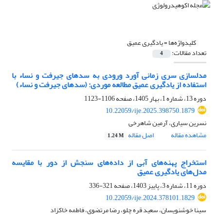
کلیدواژه‌ها =
یادگیری عمیق
تعداد مقالات:
4
مدل‏سازی سری ‏زمانی آورد ورودی به سدهای جیرفت و نساء با
استفاده از یادگیری عمیق مطالعه موردی: (سدهای جیرفت و نساء)
دوره 13، شماره 1، بهار 1405، صفحه
1106-1123
10.22059/ije.2025.398750.1879
نسرین سیاری، آرمین شاهرخی
مشاهده مقاله
اصل مقاله
1.24 M
استخراج پهنه‌های آبی از داده‌های سنجش از دور با مقایسه
مدل‌های یادگیری عمیق
دوره 11، شماره 3، پاییز 1403، صفحه
321-336
10.22059/ije.2024.378101.1829
سینا خوشنویسان، سعید قره چلو، رضا مرتضوی، فاطمه خاکزاد