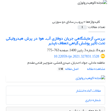
کلیدواژه‌ها =
پروب رسانای دو سوزنی
تعداد مقالات:
1
بررسی آزمایشگاهی جریان دوفازی آب‌ـ هوا در پرش هیدرولیکی
تحت تأثیر پوشش گیاهی انعطاف ‏ناپذیر
دوره 8، شماره 3، پاییز 1400، صفحه
763-775
10.22059/ije.2021.327831.1528
عاطفه عادلی، جواد احدیان، مهدی قمشی، منوچهر فتحی مقدم
مشاهده مقاله
اصل مقاله
1 M
مقالات آماده انتشار
شماره جاری
شماره‌های پیشین نشریه