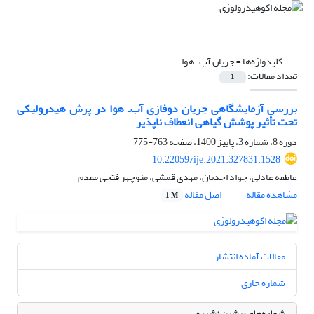
کلیدواژه‌ها =
جریان آب ‌ـ هوا
تعداد مقالات:
1
بررسی آزمایشگاهی جریان دوفازی آب‌ـ هوا در پرش هیدرولیکی
تحت تأثیر پوشش گیاهی انعطاف ‏ناپذیر
دوره 8، شماره 3، پاییز 1400، صفحه
763-775
10.22059/ije.2021.327831.1528
عاطفه عادلی، جواد احدیان، مهدی قمشی، منوچهر فتحی مقدم
مشاهده مقاله
اصل مقاله
1 M
مقالات آماده انتشار
شماره جاری
شماره‌های پیشین نشریه