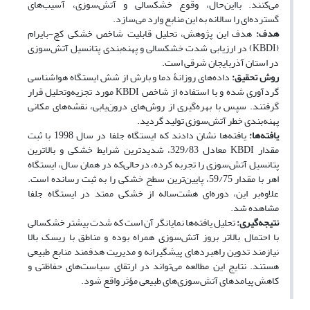
می‌کنند. بااین‌حال، وقوع خشکسالی و آتش‌سوزی، آسیب‌های
گسترده‌ای را سالانه به این منابع وارد می‌سازد.
هدف:
هدف این پژوهش، تحلیل قابلیت شاخص خشکی کچ-بایرام
(KBDI) در ارزیابی شدت خشکسالی و پهنه‌بندی پتانسیل آتش‌سوزی
در استان آذربایجان شرقی است.
روش تحقیق:
داده‌های روزانۀ دما و بارش از شش ایستگاه هواشناسی
گردآوری شده و با استفاده از شاخص KBDI مورد تجزیه‌وتحلیل قرار
گرفتند. سپس با بهره‌گیری از روش‌های درون‌یابی، نقشه‌های مکانی
پهنه‌بندی خطر آتش‌سوزی تولید گردید.
یافته‌ها:
یافته‌ها نشان دادند که ایستگاه جلفا در سال 1998 با ثبت
مقدار KBDI معادل 329/83، شدیدترین شرایط خشکی و بالاترین
پتانسیل آتش‌سوزی را تجربه کرده، درحالی‌که در همان سال، ایستگاه
اهر با مقدار 59/75، پایین‌ترین سطح خشکی را به ثبت رسانده است.
علاوه‌بر این، دوره‌ای هشت‌ساله از خشکی ممتد در ایستگاه جلفا
مشاهده شد.
نتیجه‌گیری:
تحلیل یافته‌ها نمایانگر آن است که شدت بیشتر خشکسالی
با احتمال بالاتر بروز آتش‌سوزی همراه بوده و مناطق با ریسک بالا
نیازمند تدوین راهبردهای پیشگیرانه و مدیریت هدفمند منابع طبیعی
هستند. نتایج این مطالعه می‌تواند در ارتقای سیاست‌های حفاظتی و
کاهش پیامدهای آتش‌سوزی‌های طبیعی مؤثر واقع شود.