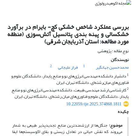
بررسی عملکرد شاخص خشکی کچ- بایرام در برآورد
خشکسالی و پهنه بندی پتانسیل آتش‌سوزی (منطقه
مورد مطالعه: استان آذربایجان شرقی)
نوع مقاله : پژوهشی
نویسندگان
2
1
محمدحسین جهانگیر
فراز علیجانی
1
دانشیار دانشکده مهندسی انرژی‌های نو و منابع پایدار، دانشکدگان علوم و
فناوری‌های میان‌رشته‌ای، دانشگاه تهران، ایران
2
کارشناسی ارشد مهندسی طبیعت، دانشکده مهندسی انرژی‌های نو و منابع
پایدار، دانشکدگان علوم و فناوری‌های میان رشته‌ای، دانشگاه تهران، ایران
10.22059/ije.2025.374868.1811
چکیده
موضوع:
جنگل‌ها از ارزشمندترین منابع تجدیدپذیر طبیعی به‌ شمار
می‌روند که نقش حیاتی در تعادل زیستی و بقای اکوسیستم‌ها ایفا