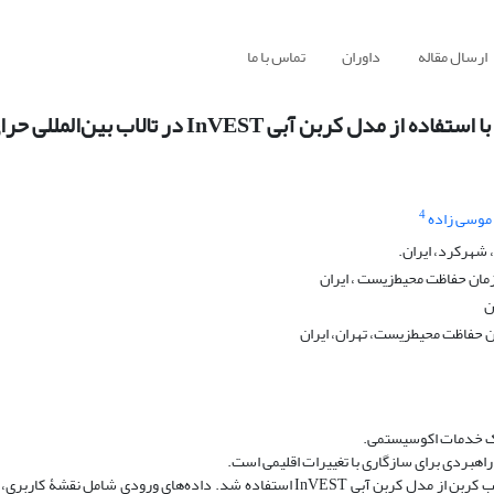
ارسال مقاله
داوران
تماس با ما
InVE در تالاب بین‌المللی حرای خورخوران
4
 موسی زاده
شهرکرد، ایران.
مان حفاظت محیط‌زیست ، ایران
ن
 حفاظت محیطزیست، تهران، ایران
ارک خدمات اکوسیستمی.
هبردی برای سازگاری با تغییرات اقلیمی است.
در این مطالعه برای مدل‌سازی خدمت اکوسیستمی ذخیره و ترسیب کربن از مدل کربن آبی InVEST استفاده شد. داده‌های ورودی