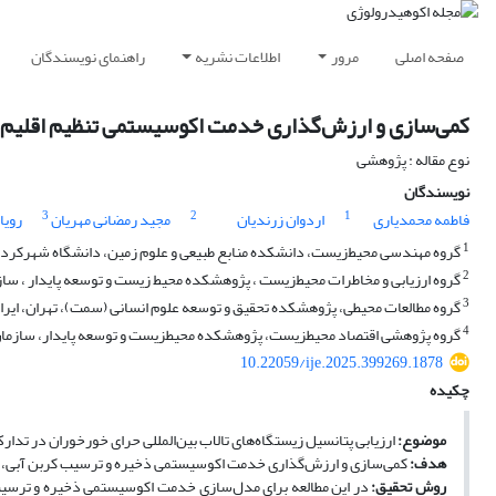
صفحه اصلی
مرور
اطلاعات نشریه
راهنمای نویسندگان
کمی‌سازی و ارزش‌گذاری خدمت اکوسیستمی تنظیم اقلیم با استفاده از مدل کربن آبی ST
نوع مقاله : پژوهشی
نویسندگان
3
2
1
فاطمه محمدیاری
اردوان زرندیان
مجید رمضانی مهریان
رویا
1
گروه مهندسی محیط‌زیست، دانشکده منابع طبیعی و علوم زمین، دانشگاه شهرکرد، 
2
گروه ارزیابی و مخاطرات محیط‌زیست ، پژوهشکده محیط زیست و توسعه پایدار ، ساز
3
گروه مطالعات محیطی، پژوهشکده تحقیق و توسعه علوم انسانی (سمت)، تهران، ایرا
4
گروه پژوهشی اقتصاد محیطزیست، پژوهشکده محیطزیست و توسعه پایدار، سازمان
10.22059/ije.2025.399269.1878
چکیده
موضوع:
ارزیابی پتانسیل زیستگاه‌های تالاب بین‌المللی حرای خورخوران در تد
هدف:
کمی‌سازی و ارز‌ش‌گذاری خدمت اکوسیستمی ذخیره و ترسیب کربن آبی، را
روش تحقیق: