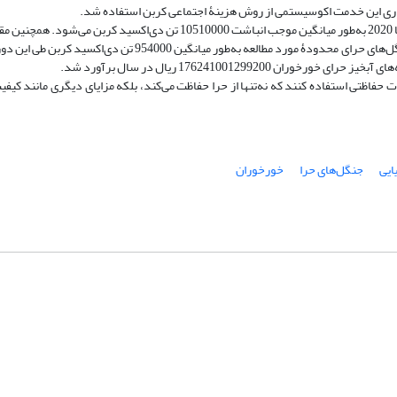
اری این خدمت اکوسیستمی از روش هزینۀ اجتماعی کربن استفاده شد.
هر هکتار از جنگل‌های حرای محدودۀ مورد مطالعه بین سال‌های 2000 تا 2020 به‌طور میانگین موجب انباشت 10510000 تن دی
کربن معادل 79/23122400 مگاتن برآورد شد. بر این اساس، از هر هکتار از جنگل‌های حرای محدودۀ مورد مطالعه به‌طور 
1762410012 ریال در سال برآورد شد.
ات حفاظتی استفاده کنند که نه‌تنها از حرا حفاظت می‌کند، بلکه مزایای دیگری مانند کی
ایی
جنگل‌های حرا
خورخوران