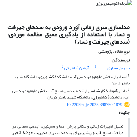
مدل‏سازی سری ‏زمانی آورد ورودی به سدهای جیرفت
و نساء با استفاده از یادگیری عمیق مطالعه موردی:
(سدهای جیرفت و نساء)
نوع مقاله : پژوهشی
نویسندگان
2
1
نسرین سیاری
آرمین شاهرخی
1
استادیار، بخش علوم و مهندسی آب، دانشکدۀ کشاورزی، دانشگاه شهید
باهنر کرمان
2
دانش‌آموختۀ کارشناسی ارشد مهندسی منابع آب، بخش علوم و مهندسی
آب، دانشکدۀ کشاورزی، دانشگاه شهید باهنر کرمان
10.22059/ije.2025.398750.1879
چکیده
تحلیل تغییرات زمانی و مکانی بارش، دما و همچنین، آبدهی سطحی در
مباحث منابع آب و پیش‏بینی‏های بلندمدت برای مدیریت حوضۀ آبخیز