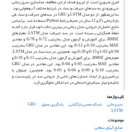
امری ضروری است. از این‌رو هدف از این مطالعه، مدل‏سازی سری ‏زمانی
دبی ورودی به سدهای جیرفت و نساء در شرایط مختلف آب‌و‌هوایی بود.
به این‌منظور، از دو مدل LSTM و GRU در سدهای جیرفت و نساء طی
بازۀ زمانی 25 و 12 سال در محیط برنامۀ Python استفاده شد. براساس
نتایج حاصل از خروجی، مدل زمانی در بهترین حالت خود قرار دارد که به
نقطۀ همگرایی رسیده است. در سد جیرفت مدل LSTM، معیارهای
RMSE، برای آموزش و آزمون مدل به‌ترتیب 0/72 و 0/78 و مقادیر
MAE به‌ترتیب 0/10 و 0/12 بود. این مقادیر در مدل GRU به‌ترتیب
0/94 و 1/02 و 0/15 و 0/20 بود. همچنین در سد نساء در مدل LSTM،
معیارهای RMSE، برای آموزش و آزمون مدل به‌ترتیب 0/11 و 0/10 و
مقادیر MAE به‌ترتیب 0/05 و 0/04 بود. این مقادیر در مدل GRU
به‌ترتیب 0/10 و 0/09 و 0/04 و 0/03 بود. همچنین، می‏توان با
برنامه‏ریزی از ایجاد خسار‌ت‌های ناشی از خروجی سد در پایین‏دست و
تخلیه و مهار سیلاب‏های احتمالی در حد امکان جلوگیری کرد.
کلیدواژه‌ها
سری‏زمانی
شبکه عصبی بازگشتی
یادگیری عمیق
GRU
LSTM
موضوعات
منابع آبهای سطحی