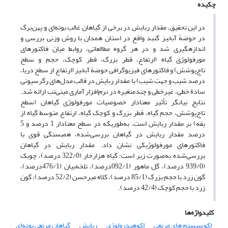
چکیده
در این تحقیق، مقدار ربایش در برخی از گیاهان غالب بوته‌ای و پهن‌برگ
در حوضة آبخیز گنبد واقع در استان همدان با روش وزنی بررسی و
اندازه­گیری شد و در هر گروه مطالعاتی، روابط میان فاکتورهای
مورفولوژی گیاه (ارتفاع، قطر بزرگ، قطر کوچک، حجم و سطح
تاج‌پوشش) و فاکتورهای فیزیوگرافی حوضة آبخیز (ارتفاع از سطح دریا،
درصد شیب و جهت شیب) با مقدار ربایش در قالب مدل‌های رگرسیونی
سادة خطی، غیرخطی و چندمتغیره در نرم‌افزار آماری مینی‌تب ارائه شد.
نتایج بیانگر تأثیر معنادار خصوصیات مورفولوژی گیاهان (سطح
تاج‌پوشش، حجم گیاه، قطر بزرگ و کوچک گیاه، ارتفاع متوسط گیاه از
یقه) بر مقدار ربایش است. به‌طوری­که در سطح معنا‌دار 1 درصد و 5
درصد مقدار ربایش در گیاهان بررسی‌شده، همبستگی قوی با
فاکتورهای مورفولوژیکی نشان داد. مقدار ربایش در گیاهان
بررسی‌شده به‌صورت زیر است: گیاه هزارخار (322/0 درصد)، چوبک
(939/0 درصد)، گل ماهور (092/1درصد)، تلخه‌بیان (476/1درصد)،
گون زرد با حجم بزرگ (85/1 درصد)، کلاه میرحسن (52/2 درصد)، گون
زرد با حجم کوچک (42/4 درصد).
کلیدواژه‌ها
اکوسیستم های مرتعی
اکوهیدرولوژی
ربایش
گیاهان مرتعی بوته‌ای