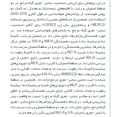
در این پژوهش برای ارزیابی حساسیت تبخیر- تعرق گیاه مرجع در دو
منطقۀ اصفهان و رشت با اقلیم‌های نیمه‌خشک و معتدل، به کمک دو
روش‌ هوشمند، از پارامترهای هواشناسی در طول آماری 1970-2010
استفاده شد. همچنین از شبکه‌های عصبی با ساختار پرسپترون چندلایه
(MLP[1]) و برنامه‌ریزی بیان ژن GEP[2])) برای آنالیز حساسیت
تبخیر- تعرق گیاه مرجع به پارامترهای هواشناسی استفاده شد. در
مورد همبستگی پارامترها، نتایج نشان داد در اصفهان و رشت، کمینۀ
دما و بیشینۀ دما با ضریب همبستگی 968/0 و 926/0 در مقابل دیگر
پارامترها، بیشترین همبستگی را دارند و در منطقۀ اصفهان سرعت باد با
بیشینۀ دما با ضریب 067/0 و در رشت سرعت باد با کمینۀ رطوبت با
ضریب 001/0 کمترین ارتباط را دارند. همچنین نتایج حاصل از این
بررسی نشان داد در منطقۀ اصفهان با کاربرد مدل MLP و با ورودی‌های
بیشینه و کمینۀ دما، رطوبت، سرعت باد و تعداد ساعات آفتابی، با جذر
میانگین مربعات خطا (RMSE[3]) برابر با 418/0 میلی‌متر در روز بهترین
نتیجه را جهت تخمین تبخیر- تعرق مرجع ارائه داد. همچنین در منطقۀ
رشت با کاربرد مدل MLP و با ورودی‌های کمینه و بیشینۀ دما، بیشینۀ
رطوبت و تعداد ساعات آفتابی دارای ضریب همبستگی بیشتر و خطای
کمتر است و مقادیر تبخیر- تعرق گیاه مرجع را نسبت به واقعیت بهتر
پیش‌بینی می‌کند. در ارتباط با همبستگی پارامترها با نتایج تبخیر- تعرق
گیاه مرجع، نتایج نشان داد، در هر دو منطقۀ اصفهان و رشت سرعت باد
با تبخیر- تعرق با ضرایب 3/0 و 061/0 کمترین تأثیر را بر هم دارند